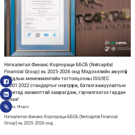
Нэткапитал Финанс Корпораци ББСБ (Netcapital
Financial Group) нь 2025-2026 онд Мэдээллийн аюулгүй
байдлын менежментийн тогтолцооны ISO/IEC
27001:2022 стандартыг нэвтрүүлж, баталгаажуулалтын
аудитад амжилттай хамрагдаж, гэрчилгээгээ гардан
авлаа!
|
News
,
Мэдээ
Нэткапитал Финанс Корпораци ББСБ (Netcapital Financial
Group) нь 2025-2026 онд…