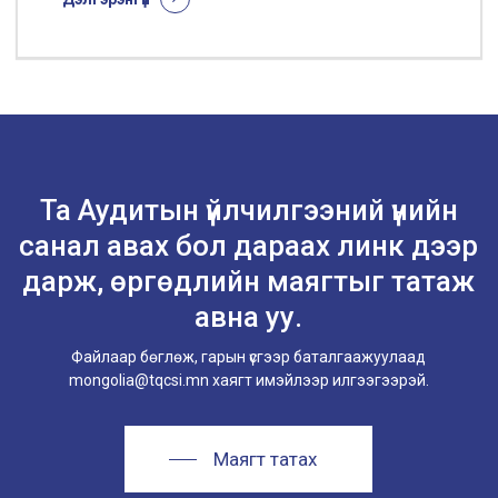
Та Аудитын үйлчилгээний үнийн
санал авах бол дараах линк дээр
дарж, өргөдлийн маягтыг татаж
авна уу.
Файлаар бөглөж, гарын үсгээр баталгаажуулаад
mongolia@tqcsi.mn хаягт имэйлээр илгээгээрэй.
Маягт татах