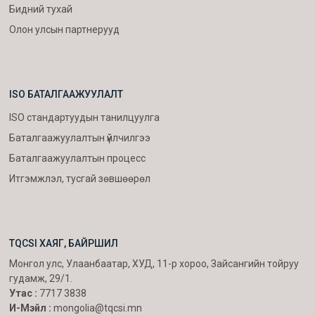
Бидний тухай
Олон улсын партнерууд
ISO БАТАЛГААЖУУЛАЛТ
ISO стандартуудын танилцуулга
Баталгаажуулалтын үйлчилгээ
Баталгаажуулалтын процесс
Итгэмжлэл, тусгай зөвшөөрөл
TQCSI ХАЯГ, БАЙРШИЛ
Монгол улс, Улаанбаатар, ХУД, 11-р хороо, Зайсангийн тойруу
гудамж, 29/1.
Утас :
7717 3838
И-Мэйл :
mongolia@tqcsi.mn