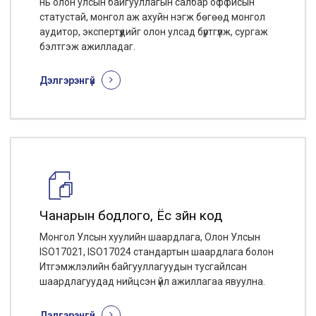
нь олон улсын байгууллагын салбар оффисын
статустай, монгол аж ахуйн нэгж бөгөөд монгол
аудитор, экспертүүдийг олон улсад бүртгүүлж, сургаж
бэлтгэж ажилладаг.
Дэлгэрэнгүй
Чанарын бодлого, Ёс зүйн код
Монгол Улсын хуулийн шаардлага, Олон Улсын
ISO17021, ISO17024 стандартын шаардлага болон
Итгэмжлэлийн байгууллагуудын тусгайлсан
шаардлагуудад нийцсэн үйл ажиллагаа явуулна.
Дэлгэрэнгүй