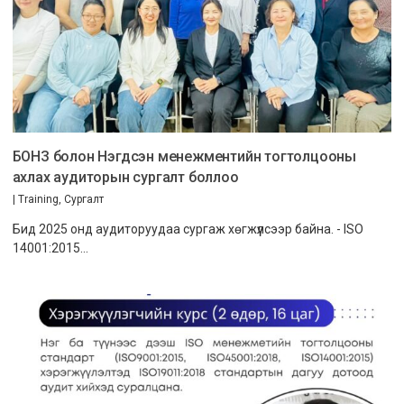
БОНЗ болон Нэгдсэн менежментийн тогтолцооны
ахлах аудиторын сургалт боллоо
|
Training
,
Сургалт
Бид 2025 онд аудиторуудаа сургаж хөгжүүлсээр байна. - ISO
14001:2015…