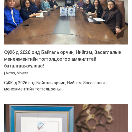
Сүү ХК-д 2026 онд Байгаль орчин, Нийгэм, Засаглалын
менежментийн тогтолцоогоо амжилттай
баталгаажууллаа!
|
News
,
Мэдээ
Сүү ХК-д 2026 онд Байгаль орчин, Нийгэм, Засаглалын
менежментийн тогтолцооны…