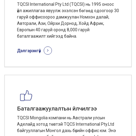
TQCSI International Pty Ltd (TQCSI) нь 1995 оноос
үйл ажиллагаа явуулж эхэлсэн бөгөөд одоогоор 30
гаруй оффисоороо дамжуулан Номхон далай,
Автсрали, Ази, Ойрхи Дорнод, Хойд Африк,
Европын 40 гаруй оронд 8,000 гаруй
баталгаажилт хийгээд байна.
Дэлгэрэнгүй
Баталгаажуулалтын үйлчилгээ
TQCSI Mongolia компани нь Австрали улсын
Аделайд хотод төвтэй TQCS International Pty.Ltd
байгууллагын Монгол дахь бүсийн оффис юм. Энэ