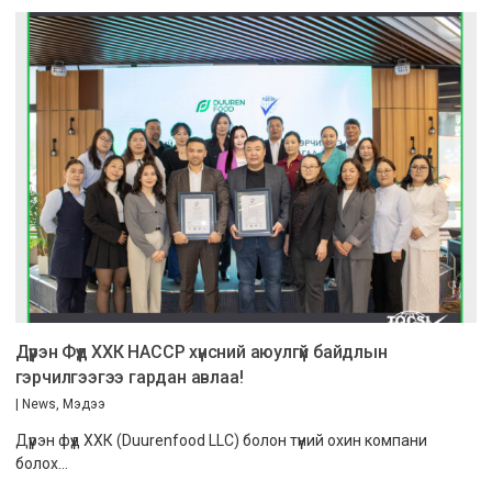
Дүүрэн Фүүд ХХК HACCP хүнсний аюулгүй байдлын
гэрчилгээгээ гардан авлаа!
|
News
,
Мэдээ
Дүүрэн фүүд ХХК (Duurenfood LLC) болон түүний охин компани
болох…