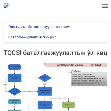
Skip
Men
to
main
content
Олон улсын баталгаажуулалтын схем
Баталгаажуулалтын процесс
TQCSI баталгаажуулалтын үйл явц