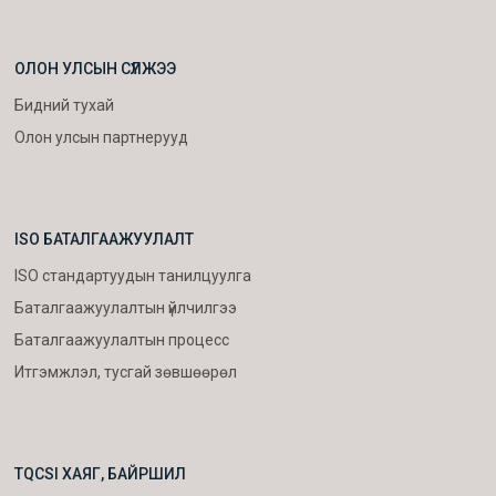
ОЛОН УЛСЫН СҮЛЖЭЭ
Бидний тухай
Олон улсын партнерууд
ISO БАТАЛГААЖУУЛАЛТ
ISO стандартуудын танилцуулга
Баталгаажуулалтын үйлчилгээ
Баталгаажуулалтын процесс
Итгэмжлэл, тусгай зөвшөөрөл
TQCSI ХАЯГ, БАЙРШИЛ