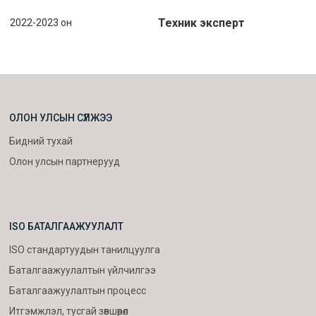
Техник эксперт
2022-2023 он
ОЛОН УЛСЫН СҮЛЖЭЭ
Бидний тухай
Олон улсын партнерууд
ISO БАТАЛГААЖУУЛАЛТ
ISO стандартуудын танилцуулга
Баталгаажуулалтын үйлчилгээ
Баталгаажуулалтын процесс
Итгэмжлэл, тусгай зөвшөөрөл