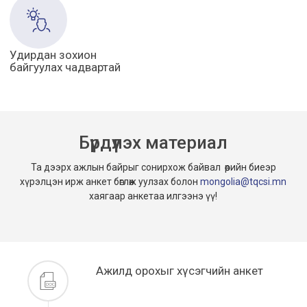
Удирдан зохион
байгуулах чадвартай
Бүрдүүлэх материал
Та дээрх ажлын байрыг сонирхож байвал өөрийн биеэр
хүрэлцэн ирж анкет бөглөж уулзах болон
mongolia@tqcsi.mn
хаягаар анкетаа илгээнэ үү!
Ажилд орохыг хүсэгчийн анкет