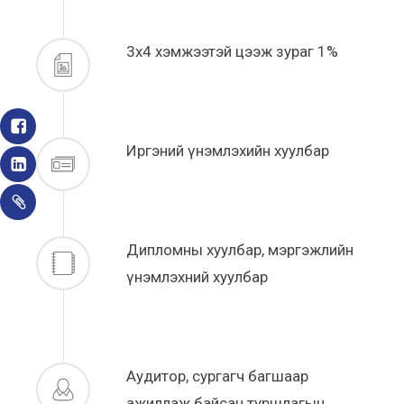
3x4 хэмжээтэй цээж зураг 1%
Иргэний үнэмлэхийн хуулбар
Дипломны хуулбар, мэргэжлийн
үнэмлэхний хуулбар
Аудитор, сургагч багшаар
ажиллаж байсан туршлагын