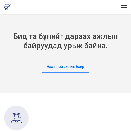
Skip
Men
to
main
content
Бид та бүхнийг дараах ажлын
байруудад урьж байна.
Нээлттэй ажлын байр