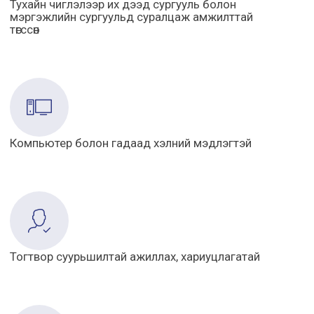
Тухайн чиглэлээр их дээд сургууль болон
мэргэжлийн сургуульд суралцаж амжилттай
төгссөн
Компьютер болон гадаад хэлний мэдлэгтэй
Тогтвор суурьшилтай ажиллах, хариуцлагатай