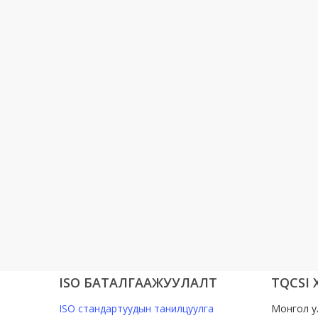
ISO БАТАЛГААЖУУЛАЛТ
TQCSI
ISO стандартуудын танилцуулга
Монгол у