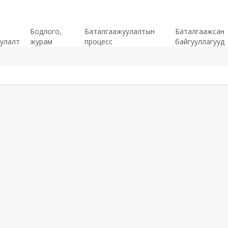
Бодлого,
Баталгаажуулалтын
Баталгаажсан
улалт
журам
процесс
байгууллагууд