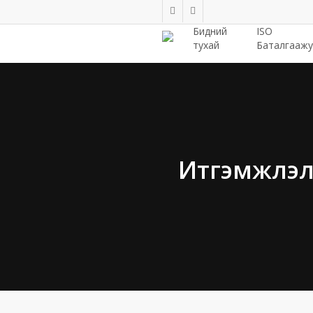
Skip
facebook
linkedin
to
Бидний
ISO
main
тухай
Баталгаажу
content
Итгэмжлэл, 