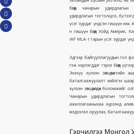
Зеландын бүсийн JAS-ANZ нь IA
бөгөөд чанарын удирдлагын
удирдлагын тогтолцоо, бүтээгд
үсэг зурдаг үндсэн гишүүн юм. А
н гишүүн бөгөөд Хойд Америк, К
IAF MLA-т гарын үсэг зурдаг үн
Эдгээр байгууллагуудын гол фоку
гэж нэрлэгддэг гэрээ бөгөөд үүг
Энэхүү хүлээн зөвшөөрөлтийн 
баталгаажуулалт хийлгэх шаар
хүлээн зөвшөөрөгдөх боломжийг
Чанарын удирдлагын тогтол
ажиллагааныхаа хүрээнд алива
мэдээлэл оруулах, баталгаажуу
Гэрчилгээ Монгол 