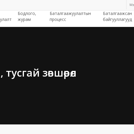
Мэ
Бодлого,
Баталгаажуулалтын
Баталгаажсан
улалт
журам
процесс
байгууллагууд
тусгай зөвшөөрөл