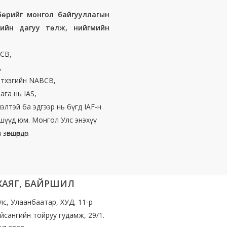
лбөрийг монгол байгууллагын
лийн дагуу төлж, нийгмийн
ACB,
,
нэтхэгийн NABCB,
ага нь IAS,
элтэй ба эдгээр нь бүгд IAF-н
шүүд юм. Монгол Улс энэхүү
вшөөрдөг.
 ХАЯГ, БАЙРШИЛ
лс, Улаанбаатар, ХУД, 11-р
йсангийн тойруу гудамж, 29/1.