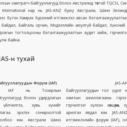
улсын хамтрагч байгууллагууд болох Австралид төвтэй TQCSI, Син
CS International нар нь JAS-ANZ буюу Австрали, Шинэ Зела
эс Бүтэн Хамрах Хүрээний итгэмжлэл авсан баталгаажуулалтын
гүй байдал, Байгаль орчин, Мэдээллийн аюулгүй байдал, Хүнсний
длагын тогтолцооны баталгаажуулалтын аудит хийж, гэрчилгээ
улж байна.
IAS-н тухай
йгууллагуудын Форум (IAF)
JAS-
IAF нь Тохирлын
байгууллагуудын гол үүрэг
гууллагууд болон удирдлагын
хамтын ажиллагааны гэрэ
, үйлчилгээ, хувь хүнийг
гэрчилгээг хүлээн зөвшөөрөх
лагаа эрхлэх сонирхолтой
арилгах явдал юм. JAS-A
 холбоо юм. Австрали Шинэ
итгэмжлэлийн форум (IAF), 