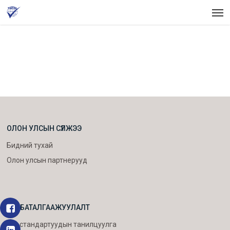
Skip
Men
to
main
content
ОЛОН УЛСЫН СҮЛЖЭЭ
Бидний тухай
Олон улсын партнерууд
ISO БАТАЛГААЖУУЛАЛТ
ISO стандартуудын танилцуулга