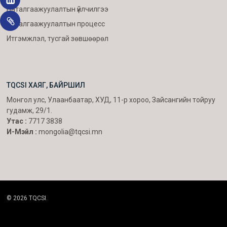
Баталгаажуулалтын үйлчилгээ
Баталгаажуулалтын процесс
Итгэмжлэл, тусгай зөвшөөрөл
TQCSI ХАЯГ, БАЙРШИЛ
Монгол улс, Улаанбаатар, ХУД, 11-р хороо, Зайсангийн тойруу
гудамж, 29/1.
Утас :
7717 3838
И-Мэйл :
mongolia@tqcsi.mn
© 2026 TQCSI.