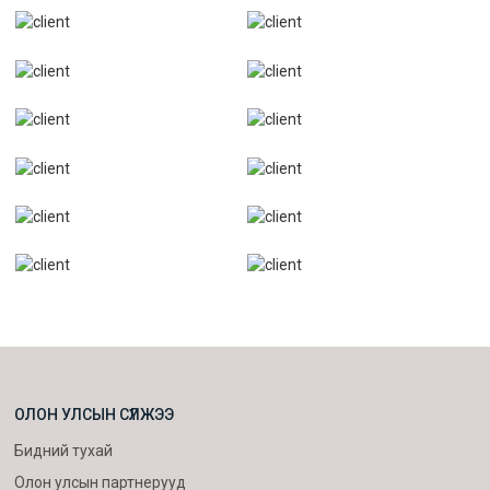
ОЛОН УЛСЫН СҮЛЖЭЭ
Бидний тухай
Олон улсын партнерууд