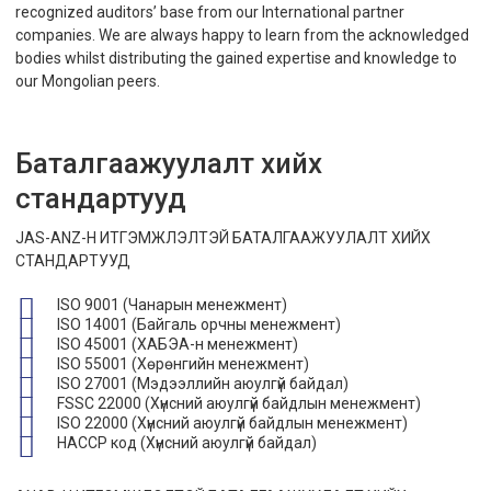
recognized auditors’ base from our International partner
companies. We are always happy to learn from the acknowledged
bodies whilst distributing the gained expertise and knowledge to
our Mongolian peers.
Баталгаажуулалт хийх
стандартууд
JAS-ANZ-Н ИТГЭМЖЛЭЛТЭЙ БАТАЛГААЖУУЛАЛТ ХИЙХ
СТАНДАРТУУД
ISO 9001 (Чанарын менежмент)
ISO 14001 (Байгаль орчны менежмент)
ISO 45001 (ХАБЭА-н менежмент)
ISO 55001 (Хөрөнгийн менежмент)
ISO 27001 (Мэдээллийн аюулгүй байдал)
FSSC 22000 (Хүнсний аюулгүй байдлын менежмент)
ISO 22000 (Хүнсний аюулгүй байдлын менежмент)
HACCP код (Хүнсний аюулгүй байдал)