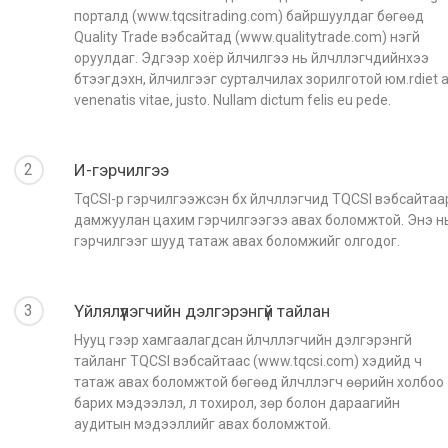
порталд (www.tqcsitrading.com) байршуулдаг бөгөөд
Quality Trade вэбсайтад (www.qualitytrade.com) үнэгүй
оруулдаг. Эдгээр хоёр үйлчилгээ нь үйлчлүүлэгчдийнхээ
бүтээгдэхүүн, үйлчилгээг сурталчилах зорилготой юм.rdiet a
venenatis vitae, justo. Nullam dictum felis eu pede.
2
И-гэрчилгээ
TqCSI-р гэрчилгээжсэн бүх үйлчлүүлэгчид TQCSI вэбсайтаа
дамжуулан цахим гэрчилгээгээ авах боломжтой. Энэ н
гэрчилгээг шууд татаж авах боломжийг олгодог.
3
Үйлялүүлэгчийн дэлгэрэнгүй тайлан
Нууц үгээр хамгаалагдсан үйлчлүүлэгчийн дэлгэрэнгүй
тайланг TQCSI вэбсайтаас (www.tqcsi.com) хэдийд ч
татаж авах боломжтой бөгөөд үйлчлүүлэгч өөрийн холбоо
барих мэдээлэл, үл тохирол, зөрүү болон дараагийн
аудитын мэдээллийг авах боломжтой.