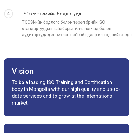
4
ISO системийн бодлогууд
TQCSI-ийн бодлого болон төрөл бүрийн ISO
стандартуудын тайлбарыг үйлчлүүлэгчид болон
аудиторуудад зориулан вэбсайт дээр ил тод нийтэлдэг
Vision
To be a leading ISO Training and Certification
body in Mongolia with our high quality and up-to-
date services and to grow at the International
market.