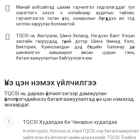
Манай вэбсайтад цахим гэрчилгээ хадгалагддаг тул
хэрэглэгч хэзээ ч онлайнаар аудитын тайлан,
гэрчилгээгээ татан үзэх, сонирхлын бүлгүүддээ ил тод
нотлон харуулах боломжтой.
TQCSI нь Австрали, Шинэ Зеланд, Нэгдсэн Вант Улсын
засгийн газруудад, түүний дотор Шинэ Өмнөд Уэлс,
Виктория, Куинсландын дэд бүтцийн Gateway дүн
шинжилгээ зөвшөөрөл авсан цорын ганц
баталгаажуулалтын байгууллага юм.
Үнэ цэн нэмэх үйлчилгээ
TQCSI нь дараах үйлчилгээгээр дамжуулан
үйлчлүүлэгчдийнхээ баталгаажуулалтад үнэ цэн нэмэхэд
анхаардаг.
1
TQCSI Худалдаа ба Чанарын худалдаа
In enim justo, rhoncus ut, impeTQCSI-ээр баталгаажуулал
хийлгэсэн бүх үйлчлүүлэгчдийн мэдээллийг TQCSI-Trading