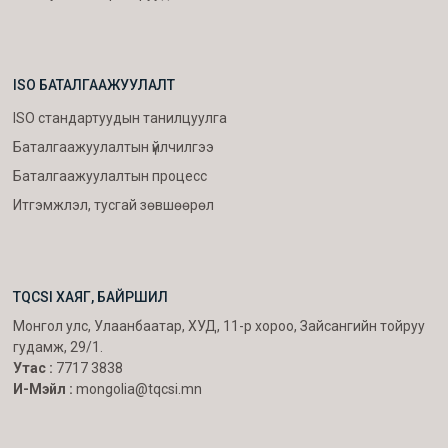
ISO БАТАЛГААЖУУЛАЛТ
ISO стандартуудын танилцуулга
Баталгаажуулалтын үйлчилгээ
Баталгаажуулалтын процесс
Итгэмжлэл, тусгай зөвшөөрөл
TQCSI ХАЯГ, БАЙРШИЛ
Монгол улс, Улаанбаатар, ХУД, 11-р хороо, Зайсангийн тойруу
гудамж, 29/1.
Утас :
7717 3838
И-Мэйл :
mongolia@tqcsi.mn