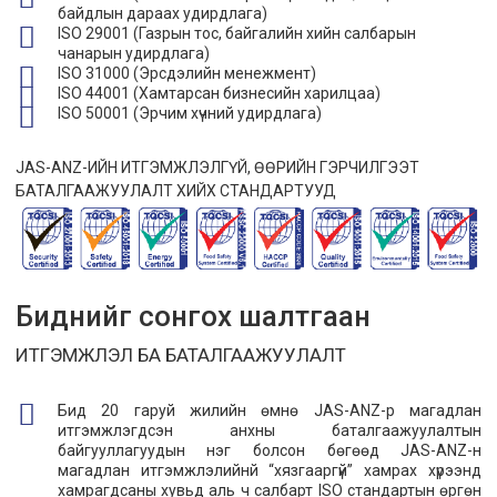
байдлын дараах удирдлага)
ISO 29001 (Газрын тос, байгалийн хийн салбарын
чанарын удирдлага)
ISO 31000 (Эрсдэлийн менежмент)
ISO 44001 (Хамтарсан бизнесийн харилцаа)
ISO 50001 (Эрчим хүчний удирдлага)
JAS-ANZ-ИЙН ИТГЭМЖЛЭЛГҮЙ, ӨӨРИЙН ГЭРЧИЛГЭЭТ
БАТАЛГААЖУУЛАЛТ ХИЙХ СТАНДАРТУУД
Биднийг сонгох шалтгаан
ИТГЭМЖЛЭЛ БА БАТАЛГААЖУУЛАЛТ
Бид 20 гаруй жилийн өмнө JAS-ANZ-р магадлан
итгэмжлэгдсэн анхны баталгаажуулалтын
байгууллагуудын нэг болсон бөгөөд JAS-ANZ-н
магадлан итгэмжлэлийнй “хязгааргүй” хамрах хүрээнд
хамрагдсаны хувьд аль ч салбарт ISO стандартын өргөн