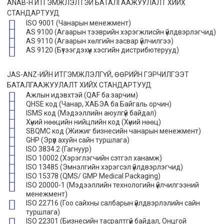
ANAB-Н ИТГЭМЖЛЭЛТЭЙ БАТАЛГААЖУУЛАЛТ ХИЙХ
СТАНДАРТУУД
ISO 9001 (Чанарын менежмент)
AS 9100 (Агаарын тээврийн хэрэгжлисйн үйлдвэрлэгчид)
AS 9110 (Агаарын хөлгийн засвар үйлчилгээ)
AS 9120 (Бүтээгдэхүүн хэсгийн дистрибютерууд)
JAS-ANZ-ИЙН ИТГЭМЖЛЭЛГҮЙ, ӨӨРИЙН ГЭРЧИЛГЭЭТ
БАТАЛГААЖУУЛАЛТ ХИЙХ СТАНДАРТУУД
Ажлын идэвхтэй (QAF ба зарчим)
QHSE код (Чанар, ХАБЭА ба Байгаль орчин)
ISMS код (Мэдээллийн аюулгүй байдал)
Хүний нөөцийн нийцлийн код (Хүний нөөц)
SBQMC код (Жижиг бизнесийн чанарын менежмент)
GHP (Эрүүл ахуйн сайн туршлага)
ISO 3834.2 (Гагнуур)
ISO 10002 (Хэрэглэгчийн сэтгэл ханамж)
ISO 13485 (Эмнэлгийн хэрэгсэл үйлдвэрлэгчид)
ISO 15378 (QMS/ GMP Medical Packaging)
ISO 20000-1 (Мэдээллийн технологийн үйлчилгээний
менежмент)
ISO 22716 (Гоо сайхны салбарын үйлдвэрлэлийн сайн
туршлага)
ISO 22301 (Бизнесийн тасралтгүй байдал, Онцгой