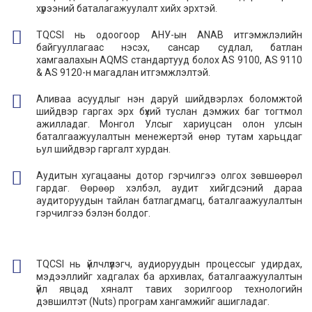
хүрээний баталагажуулалт хийх эрхтэй.
TQCSI нь одоогоор АНУ-ын ANAB итгэмжлэлийн
байгууллагаас нэсэх, сансар судлал, батлан
хамгаалахын AQMS стандартууд болох AS 9100, AS 9110
& AS 9120-н магадлан итгэмжлэлтэй.
Аливаа асуудлыг нэн даруй шийдвэрлэх боломжтой
шийдвэр гаргах эрх бүхий туслан дэмжих баг тогтмол
ажилладаг. Монгол Улсыг хариуцсан олон улсын
баталгаажуулалтын менежертэй өнөр тутам харьцдаг
ьул шийдвэр гаргалт хурдан.
Аудитын хугацааны дотор гэрчилгээ олгох зөвшөөрөл
гардаг. Өөрөөр хэлбэл, аудит хийгдсэний дараа
аудиторуудын тайлан батлагдмагц, баталгаажуулалтын
гэрчилгээ бэлэн болдог.
TQCSI нь үйлчлүүлэгч, аудиоруудын процессыг удирдах,
мэдээллийг хадгалах ба архивлах, баталгаажуулалтын
үйл явцад хяналт тавих зорилгоор технологийн
дэвшилтэт (Nuts) програм хангамжийг ашигладаг.