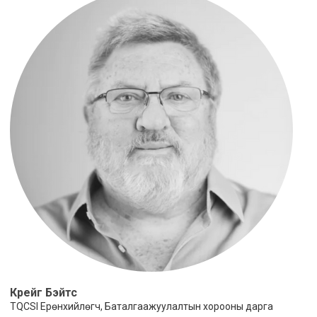
Крейг Бэйтс
TQCSI Ерөнхийлөгч, Баталгаажуулалтын хорооны дарга