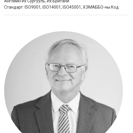
Английн Их Сургууль, Их Британи
Стандарт: ISO9001, ISO14001, ISO45001, ХЭМАББО-ны Код