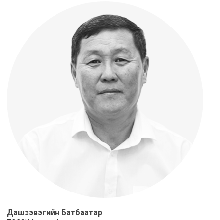
Дашзэвэгийн Батбаатар