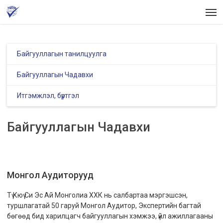
Skip
Men
to
main
content
Байгууллагын танилцуулга
Байгууллагын Чадавхи
Итгэмжлэл, бүртгэл
Байгууллагын Чадавхи
Монгол Аудиторууд
Тү Кюү Си Эс Ай Монголиа ХХК нь салбартаа мэргэшсэн,
туршлагатай 50 гаруй Монгол Аудитор, Экспертийн багтай
бөгөөд бид харилцагч байгууллагын хэмжээ, үйл ажиллагааны