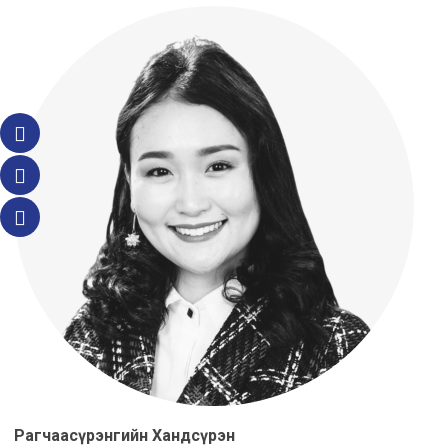
Рагчаасүрэнгийн Хандсүрэн