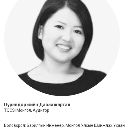
Пүрэвдоржийн Даваажаргал
TQCSI Монгол, Аудитор
Боловсрол: Барилгын Инженер, Монгол Улсын Шинжлэх Ухаан