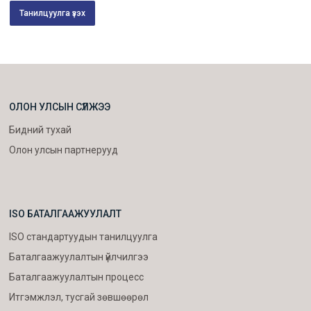
Танилцуулга үзэх
ОЛОН УЛСЫН СҮЛЖЭЭ
Бидний тухай
Олон улсын партнерууд
ISO БАТАЛГААЖУУЛАЛТ
ISO стандартуудын танилцуулга
Баталгаажуулалтын үйлчилгээ
Баталгаажуулалтын процесс
Итгэмжлэл, тусгай зөвшөөрөл