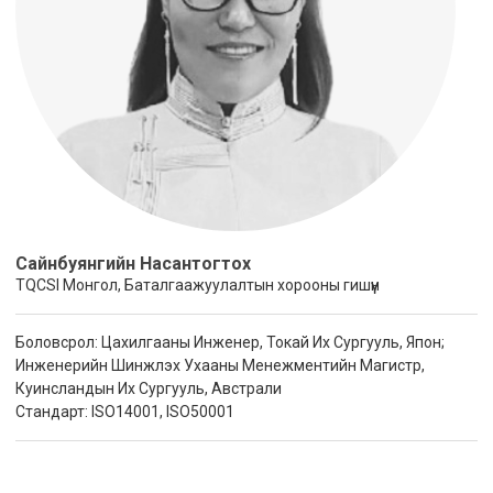
Сайнбуянгийн Насантогтох
TQCSI Монгол, Баталгаажуулалтын хорооны гишүүн
Боловсрол: Цахилгааны Инженер, Токай Их Сургууль, Япон;
Инженерийн Шинжлэх Ухааны Менежментийн Магистр,
Куинсландын Их Сургууль, Австрали
Стандарт: ISO14001, ISO50001