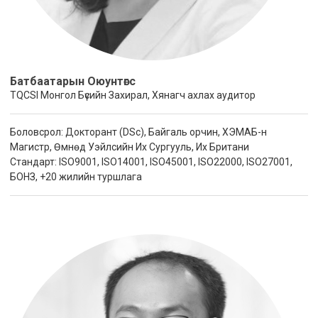
Батбаатарын Оюунтөгс
TQCSI Монгол Бүсийн Захирал, Хянагч ахлах аудитор
Боловсрол: Докторант (DSc), Байгаль орчин, ХЭМАБ-н
Магистр, Өмнөд Уэйлсийн Их Сургууль, Их Британи
Стандарт: ISO9001, ISO14001, ISO45001, ISO22000, ISO27001,
БОНЗ, +20 жилийн туршлага