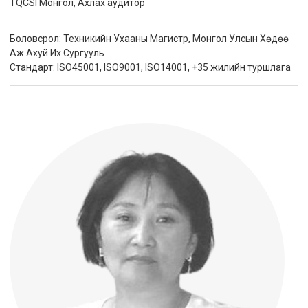
TQCSI Монгол, Ахлах аудитор
Боловсрол: Техникийн Ухааны Магистр, Монгол Улсын Хөдөө
Аж Ахуй Их Сургууль
Стандарт: ISO45001, ISO9001, ISO14001, +35 жилийн туршлага