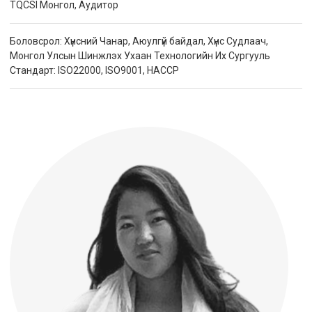
TQCSI Монгол, Аудитор
Боловсрол: Хүнсний Чанар, Аюулгүй байдал, Хүнс Судлаач,
Монгол Улсын Шинжлэх Ухаан Технологийн Их Сургууль
Стандарт: ISO22000, ISO9001, HACCP