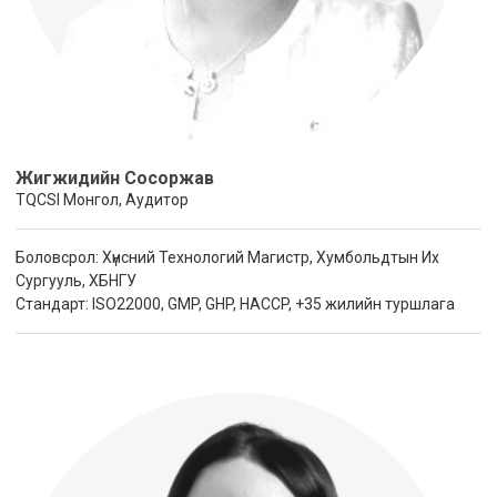
Жигжидийн Сосоржав
TQCSI Монгол, Аудитор
Боловсрол: Хүнсний Технологий Магистр, Хумбольдтын Их
Сургууль, ХБНГУ
Стандарт: ISO22000, GMP, GHP, HACCP, +35 жилийн туршлага