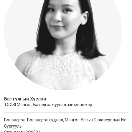
Баттулгын Хүслэн
TQCSI Монгол, Баталгаажуулалтын менежер
Боловсрол: Боловсрол судлал, Монгол Улсын Боловсролын Их
Сургууль