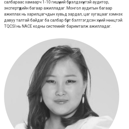
салбараас хамаарч 1-10 гишүүний бүрэлдэхүүнтэй аудитор,
экспертүүдийн багаар ажилладаг. Монгол аудитын багаар
ажиллах нь харилцагчдын хувьд зардал, цаг хугацааг хэмнэх
давуу талтай байдаг ба салбар бүрт бэлтгэгдсэн хүний нөөцтэй.
TQCSI
нь
NACE
кодны системийг баримталж ажилладаг.