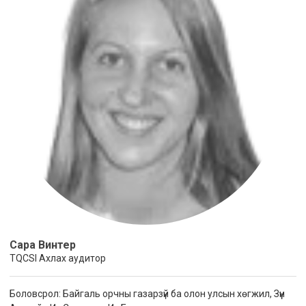
Сара Винтер
TQCSI Ахлах аудитор
Боловсрол: Байгаль орчны газарзүй ба олон улсын хөгжил, Зүүн