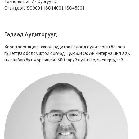
Технологийн Их Сургууль
Стандарт: ISO9001, ISO14001, ISO45001
Гадаад Аудиторууд
Хэрэв харилцагч хүсвэл аудитаа гадаад аудиторын багаар
гүйцэтгүүлэх боломжтой бөгөөд Тү Кюү Си Эс Ай Интернэшнл ХХК
нь салбар бүрт мэргэшсэн 500 гаруй аудитор, экспертүүдтэй.