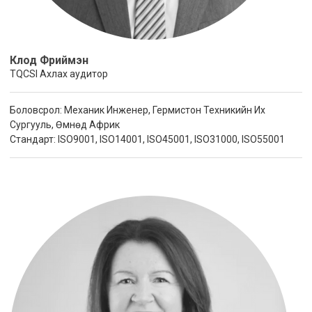
Клод Фриймэн
TQCSI Ахлах аудитор
Боловсрол: Механик Инженер, Гермистон Техникийн Их
Сургууль, Өмнөд Африк
Стандарт: ISO9001, ISO14001, ISO45001, ISO31000, ISO55001