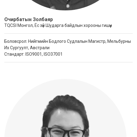
Очирбатын Золбаяр
TQCSI Монгол, Ёс зүй Шударга байдлын хорооны гишүүн
Боловсрол: Нийгмийн Бодлого Судлалын Магистр, Мельбурны
Их Сургуулт, Австрали
Стандарт: ISO9001, ISO37001