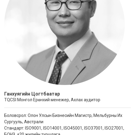
Ганхуягийн Цогтбаатар
TQCSI Монгол Ерөнхий менежер, Ахлах аудитор
Боловсрол: Олон Улсын Бизнесийн Магистр, Мельбурны Их
Сургууль, Австрали
Стандарт: ISO9001, ISO14001, ISO45001, ISO37001, ISO27001,
БОНЗ, +20 жилийн туршлага