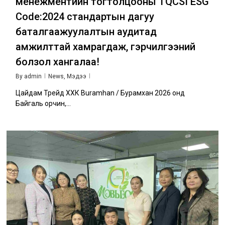
менежментийн тогтолцооны TQCSI ESG
Code:2024 стандартын дагуу
баталгаажуулалтын аудитад
амжилттай хамрагдаж, гэрчилгээний
болзол хангалаа!
By
admin
News
,
Мэдээ
Цайдам Трейд ХХК Buramhan / Бурамхан 2026 онд
Байгаль орчин,...