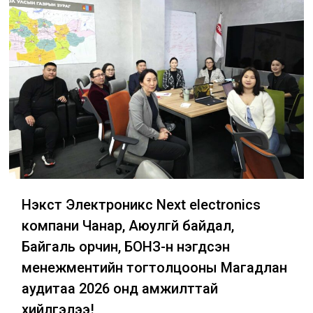
Нэкст Электроникс Next electronics
компани Чанар, Аюулгүй байдал,
Байгаль орчин, БОНЗ-н нэгдсэн
менежментийн тогтолцооны Магадлан
аудитаа 2026 онд амжилттай
хийлгэлээ!