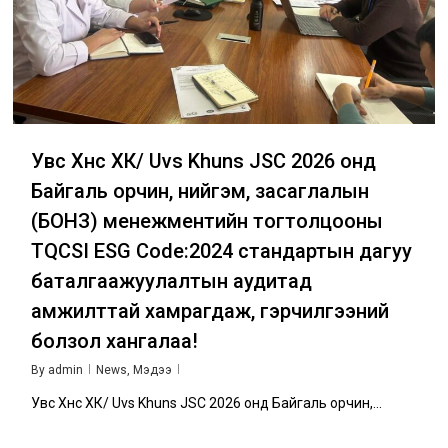
Увс Хүнс ХК/ Uvs Khuns JSC 2026 онд
Байгаль орчин, нийгэм, засаглалын
(БОНЗ) менежментийн тогтолцооны
TQCSI ESG Code:2024 стандартын дагуу
баталгаажуулалтын аудитад
амжилттай хамрагдаж, гэрчилгээний
болзол хангалаа!
By
admin
News
,
Мэдээ
Увс Хүнс ХК/ Uvs Khuns JSC 2026 онд Байгаль орчин,...