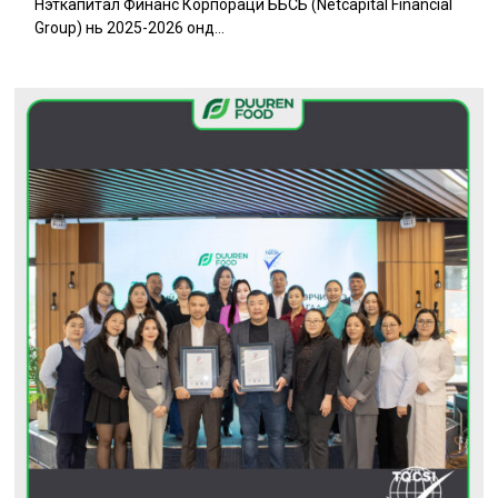
Нэткапитал Финанс Корпораци ББСБ (Netcapital Financial
Group) нь 2025-2026 онд...