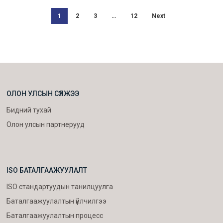
1
2
3
…
12
Next
ОЛОН УЛСЫН СҮЛЖЭЭ
Бидний тухай
Олон улсын партнерууд
ISO БАТАЛГААЖУУЛАЛТ
ISO стандартуудын танилцуулга
Баталгаажуулалтын үйлчилгээ
Баталгаажуулалтын процесс