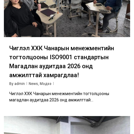
Чиглэл ХХК Чанарын менежментийн
тогтолцооны ISO9001 стандартын
Магадлан аудитдаа 2026 онд
амжилттай хамрагдлаа!
By
admin
News
,
Мэдээ
Чиглэл ХХК Чанарын менежментийн тогтолцооны
магадлан аудитдаа 2026 онд амжилттай...