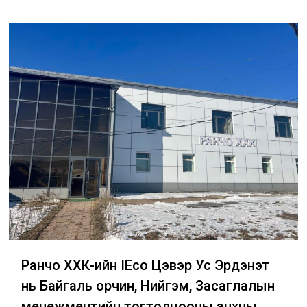
Ранчо ХХК-ийн IEco Цэвэр Ус Эрдэнэт
нь Байгаль орчин, Нийгэм, Засаглалын
менежментийн тогтолцооны анхны