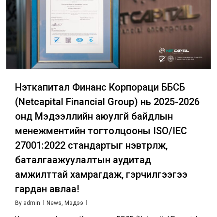
Нэткапитал Финанс Корпораци ББСБ
(Netcapital Financial Group) нь 2025-2026
онд Мэдээллийн аюулгүй байдлын
менежментийн тогтолцооны ISO/IEC
27001:2022 стандартыг нэвтрүүлж,
баталгаажуулалтын аудитад
амжилттай хамрагдаж, гэрчилгээгээ
гардан авлаа!
By
admin
News
,
Мэдээ