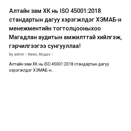
Алтайн зам ХК нь ISO 45001:2018
стандартын дагуу хэрэгжүүлдэг ХЭМАБ-н
менежментийн тогтолцооныхоо
Магадлан аудитын амжилттай хийлгэж,
гэрчилгээгээ сунгууллаа!
By
admin
News
,
Мэдээ
Алтайн зам ХК нь ISO 45001:2018 стандартын дагуу
хэрэгжүүлдэг ХЭМАБ-н...