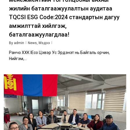
жилийн баталгаажуулалтын аудитаа
TQCSI ESG Code:2024 стандартын дагуу
амжилттай хийлгэж,
баталгаажуулагдлаа!
By
admin
News
,
Мэдээ
Ранчо ХХК IEco Цэвэр Ус Эрдэнэт нь Байгаль орчин,
Нийгэм,...