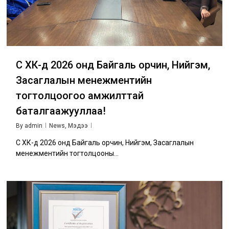
Сүү ХК-д 2026 онд Байгаль орчин, Нийгэм,
Засаглалын менежментийн
тогтолцоогоо амжилттай
баталгаажууллаа!
By
admin
News
,
Мэдээ
Сүү ХК-д 2026 онд Байгаль орчин, Нийгэм, Засаглалын
менежментийн тогтолцооны...