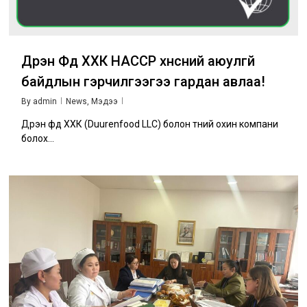
Дүүрэн Фүүд ХХК HACCP хүнсний аюулгүй
байдлын гэрчилгээгээ гардан авлаа!
By
admin
News
,
Мэдээ
Дүүрэн фүүд ХХК (Duurenfood LLC) болон түүний охин компани
болох...