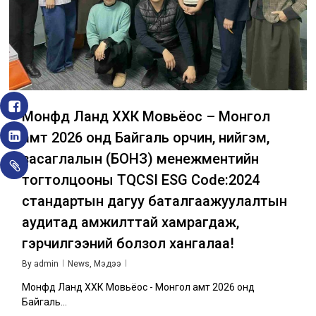
Монфүүд Ланд ХХК Мовьёос – Монгол
амт 2026 онд Байгаль орчин, нийгэм,
засаглалын (БОНЗ) менежментийн
тогтолцооны TQCSI ESG Code:2024
стандартын дагуу баталгаажуулалтын
аудитад амжилттай хамрагдаж,
гэрчилгээний болзол хангалаа!
By
admin
News
,
Мэдээ
Монфүүд Ланд ХХК Мовьёос - Монгол амт 2026 онд
Байгаль...