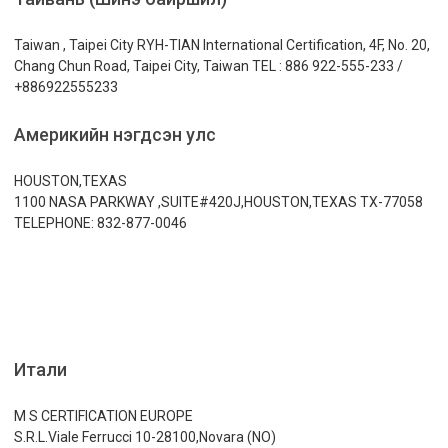
Taiwan , Taipei City RYH-TIAN International Certification, 4F, No. 20,
Chang Chun Road, Taipei City, Taiwan TEL : 886 922-555-233 /
+886922555233
Америкийн нэгдсэн улс
HOUSTON,TEXAS
1100 NASA PARKWAY ,SUITE#420J,HOUSTON,TEXAS TX-77058
TELEPHONE: 832-877-0046
Итали
M S CERTIFICATION EUROPE
S.R.L.Viale Ferrucci 10-28100,Novara (NO)