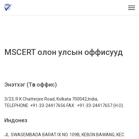
Skip
Men
to
main
content
MSCERT олон улсын оффисууд
Энэтхэг (Төв оффис)
3/23, R K Chatterjee Road, Kolkata 700042,India,
TELEPHONE: +91-33-24417656 FAX : +91-33-24417657 (H.O)
Индонез
JL. SWASEMBADA BARAT IX NO. 109B, KEBON BAWANG, KEC.