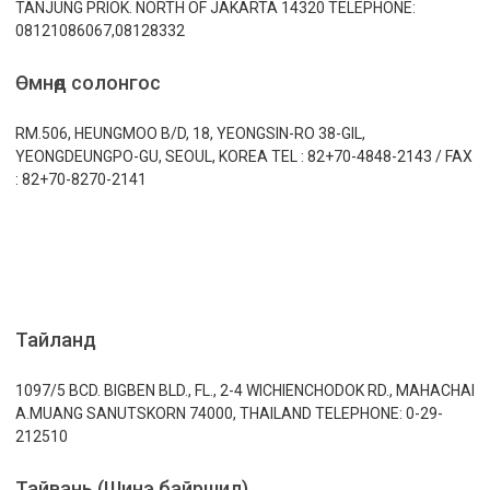
TANJUNG PRIOK. NORTH OF JAKARTA 14320 TELEPHONE:
08121086067,08128332
Өмнөд солонгос
RM.506, HEUNGMOO B/D, 18, YEONGSIN-RO 38-GIL,
YEONGDEUNGPO-GU, SEOUL, KOREA TEL : 82+70-4848-2143 / FAX
: 82+70-8270-2141
Тайланд
1097/5 BCD. BIGBEN BLD., FL., 2-4 WICHIENCHODOK RD., MAHACHAI
A.MUANG SANUTSKORN 74000, THAILAND TELEPHONE: 0-29-
212510
Тайвань (Шинэ байршил)