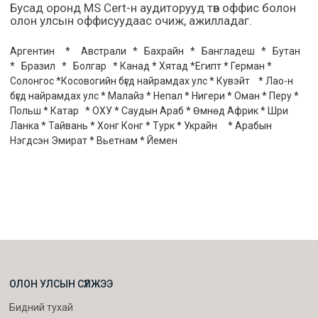
Бусад оронд MS Cert-н аудиторууд төв оффис болон
олон улсын оффисуудаас очиж, ажилладаг.
Аргентин * Австрали * Бахрайн * Бангладеш * Бутан
* Бразил * Болгар * Канад * Хятад *Египт * Герман *
Солонгос *Косовогийн бүгд найрамдах улс * Кувэйт * Лао-н
бүгд найрамдах улс * Малайз * Непал * Нигери * Оман * Перу *
Польш * Катар * ОХУ * Саудын Араб * Өмнөд Африк * Шри
Ланка * Тайвань * Хонг Конг * Турк * Украйн * Арабын
Нэгдсэн Эмират * Вьетнам * Йемен
ОЛОН УЛСЫН СҮЛЖЭЭ
Бидний тухай