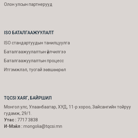
Олон улсын партнерууд
ISO БАТАЛГААЖУУЛАЛТ
ISO стандартуудын танилцуулга
Баталгаажуулалтын үйлчилгээ
Баталгаажуулалтын процесс
Итгэмжлэл, тусгай зөвшөөрөл
TQCSI ХАЯГ, БАЙРШИЛ
Монгол улс, Улаанбаатар, ХУД, 11-р хороо, Зайсангийн тойруу
гудамж, 29/1.
Утас :
7717 3838
И-Мэйл :
mongolia@tqcsi.mn