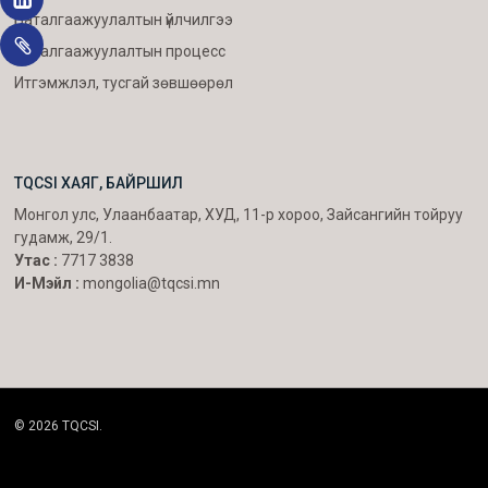
Баталгаажуулалтын үйлчилгээ
Баталгаажуулалтын процесс
Итгэмжлэл, тусгай зөвшөөрөл
TQCSI ХАЯГ, БАЙРШИЛ
Монгол улс, Улаанбаатар, ХУД, 11-р хороо, Зайсангийн тойруу
гудамж, 29/1.
Утас :
7717 3838
И-Мэйл :
mongolia@tqcsi.mn
© 2026 TQCSI.