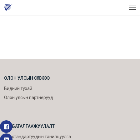
Skip
Men
to
main
content
ОЛОН УЛСЫН СҮЛЖЭЭ
Бидний тухай
Олон улсын партнерууд
ISO БАТАЛГААЖУУЛАЛТ
ISO стандартуудын танилцуулга