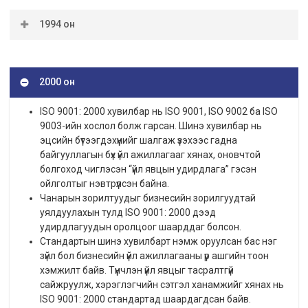
1987 онд Олон улсын стандартчиллын байгууллага нь
1994 он
BS 5750-ийг хүлээн авч, ISO 9000 гэж нэрлэжээ. Шинэ
ISO стандарт нь BS 5750-тай ижил бүтэцтэй бөгөөд
ISO 9000:1994 нь бэлэн бүтээгдэхүүн үйлдвэрлэхэд
хэрэгжүүлэх гэж буй байгууллагын үйл ажиллагааны
анхаарахаас гадна урьдчилан сэргийлэх арга замаар
онцлогоос хамааран чанарын баталгааны гурван
2000 он
чанарын баталгааг бий болгосон. Хуучин хувилбартай
“загвар” –аас сонгож хэрэглэхийг зөвлөдөг байв.
адилаар, шинэ хувилбар нь баримтжуулсан
ISO 9001: 1987 стандарт нь шинэ бүтээгдэхүүн бүтээдэг
журмуудын хэрэгжилтийг нотлох баримт шаардаж
ISO 9001: 2000 хувилбар нь ISO 9001, ISO 9002 ба ISO
байгууллагуудад зориулагдсан. Стандарт нь дизайн,
байв.
9003-ийн хослол болж гарсан. Шинэ хувилбар нь
хөгжүүлэлт, үйлдвэрлэл, суурилуулалт, үйлчилгээнд
эцсийн бүтээгдэхүүнийг шалгаж үзэхээс гадна
чанарын баталгааны загварыг тогтоосон.
байгууллагын бүх үйл ажиллагааг хянах, оновчтой
ISO 9002: 1987 нь ISO 9001-тэй төстэй байсан боловч
болгоход чиглэсэн “үйл явцын удирдлага” гэсэн
шинэ бүтээгдэхүүн гаргахыг оруулаагүй болно.
ойлголтыг нэвтрүүлсэн байна.
ISO 9003: 1987-ийг үйлдвэрлэлийн явцыг
Чанарын зорилтуудыг бизнесийн зорилгуудтай
харгалзахгүйгээр бэлэн бүтээгдэхүүнийг шалгаж үзэх
уялдуулахын тулд ISO 9001: 2000 дээд
зааварчилгааг л оруулсан байсан.
удирдлагуудын оролцоог шаарддаг болсон.
Стандартын шинэ хувилбарт нэмж оруулсан бас нэг
зүйл бол бизнесийн үйл ажиллагааны үр ашгийн тоон
хэмжилт байв. Түүнчлэн үйл явцыг тасралтгүй
сайжруулж, хэрэглэгчийн сэтгэл ханамжийг хянах нь
ISO 9001: 2000 стандартад шаардагдсан байв.