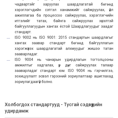
чадвартэйг харуулах шаардлагатай бөгөөд
хэрэглэгчдийн сэтгэл ханамжийг сайжруулах, үйл
ажиллагаа ба процессоо сайжруулах, хэрэглэгчийн
итгэлийг татах, байнга сайжруулах хүсэлтэй
байгууллагуудын хангах ёстой Шаардлагуудыг заадаг
стандарт.
ISO 9002 нь ISO 9001: 2015 стандартын шаардлагыг
хангах заавар стандарт бөгөөд байгууллагын
хэрэгжүүлэх шаардлагатай алхмуудыг жишээ татан
зааварладаг.
ISO 9004 нь чанарын удирдлагын тогтолцооны
амжилтыг хадгалах, үр дүнг сайжруулах талаар
зааварладаг стандарт юм. ISO 9004 нь гэрчилгээ,
зохицуулалт эсвэл гэрээний зориулалтаар ашиглахад
зориулагдаагүй болно.
Холбогдох стандартууд - Тусгай сэдвүүдийн
удирдамж