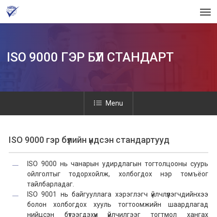
Skip
Men
to
main
content
ISO 9000 ГЭР БҮЛ СТАНДАРТ
Menu
ISO 9000 гэр бүлийн үндсэн стандартууд
ISO 9000 нь чанарын удирдлагын тогтолцооны суурь
ойлголтыг тодорхойлж, холбогдох нэр томъёог
тайлбарладаг.
ISO 9001 нь байгууллага хэрэглэгч үйлчлүүлэгчдийнхээ
болон холбогдох хууль тогтоомжийн шаардлагад
нийцсэн бүтээгдэхүүн үйлчилгээг тогтмол хангах