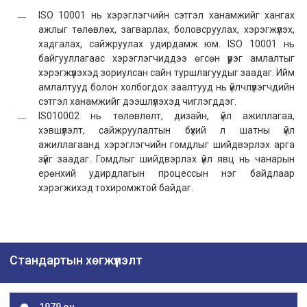
ISO 10001 нь хэрэглэгчийн сэтгэл ханамжийг хангах
ажлыг төлөвлөх, загварлах, боловсруулах, хэрэгжүүлэх,
хадгалах, сайжруулах удирдамж юм. ISO 10001 нь
байгууллагаас хэрэглэгчиддээ өгсөн үүрэг амлалтыг
хэрэгжүүлэхэд зориулсан сайн туршлагуудыг заадаг. Ийм
амлалтууд болон холбогдох заалтууд нь үйлчлүүлэгчдийн
сэтгэл ханамжийг дээшлүүлэхэд чиглэгддэг.
IS010002 нь төлөвлөлт, дизайн, үйл ажиллагаа,
хэвшүүлэлт, сайжруулалтын бүхий л шатны үйл
ажиллагаанд хэрэглэгчийн гомдлыг шийдвэрлэх арга
зүйг заадаг. Гомдлыг шийдвэрлэх үйл явц нь чанарын
ерөнхий удирдлагын процессын нэг байдлаар
хэрэгжихэд тохиромжтой байдаг.
Стандартын хөгжүүлэлт
1979 он