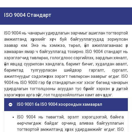
ISO 9004 Стандарт
ISO 9004 нь чанарын удирдлагын зарчмыг ашиглан тогтвортой
амжилтанд хүрэхийг хүсч буй байгууллагуудад зориулсан
заавар юм. Энэ нь хэмжээ, төрөл, үйл ажиллагаанаас үл
хамааран ямар ч байгууллагад тохирно. ISO 9004 стандарт нь
хэрэглэгчид төвлөрөх, гологдлоос сэргийлэх, зардлын хяналт,
үйл явцад суурилсан хандлага, баримт бичиг, худалдан авалт,
баримтад тулгуурласан шийдвэр гаргалт, сургалт,
ажилтнуудыг сэдэлжүүлэх зэрэгт төвлөрсөн зааврыг өгдөг. ISO
9004 нь ISO 9000 гэр бүл стандартын нэг хэсэг бөгөөд чанарын
удирдлагын тогтолцооны асуудал тус бүрийг хэрхэн үр дүнтэй
хэрэгжүүлэх арга зүйг, гол тодорхойлолтын хамт авч үздэг.
ISO 9001 ба ISO 9004 хоорондын хамаарал
ISO 9004 нь төвөгтэй, эрэлт хэрэгцээтэй, байнга
өөрчлөгдөж байдаг орчинд аливаа байгууллагын
тогтвортой амжилтанд хүрэх удирдамжийг өгдөг. ISO