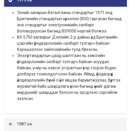
Эхний чанарын баталгааны стандартыг 1971 онд
Британийн стандартын хүрээлэн (BSI) гаргасан бөгөөд
энэ стандартыг электроникийн салбарт
боловсруулсан бөгөөд BS9000 нэртэй болжээ.
BS 5750 загварыг Дэлхийн 2-р дайны үед Британийн
цэргийн үйлдвэрлэлийн салбарт тулгарч байсан
бэрхшээлээс зайлсхийхийн тулд бүтээсэн.
Энэхүү стандартын цаад шалтгаан нь зэвсгийн
үйлдвэрлэлийн салбарт тулгарч байсан асуудал
байсан, учир нь зэвсэг угсралтын үеэр тэсрэх бодис
дэлбэрэх тохиолдол олон байсан. Иймд, үйлдвэрүүд
үйлдвэрлэлийн бүхий л үйл явцаа баримтжуулах, бүртгэх
журамтай байх шаардлага үүссэн бөгөөд үүнийг дагаж
мөрдөхийг шаарддаг болсон нь эрсдлээс сэргийлж
эхэлсэн.
1987 он