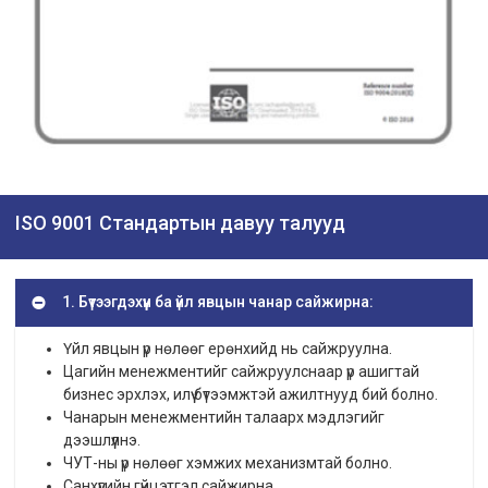
ISO 9001 Стандартын давуу талууд
1. Бүтээгдэхүүн ба үйл явцын чанар сайжирна:
Үйл явцын үр нөлөөг ерөнхийд нь сайжруулна.
Цагийн менежментийг сайжруулснаар үр ашигтай
бизнес эрхлэх, илүү бүтээмжтэй ажилтнууд бий болно.
Чанарын менежментийн талаарх мэдлэгийг
дээшлүүлнэ.
ЧУТ-ны үр нөлөөг хэмжих механизмтай болно.
Санхүүгийн гүйцэтгэл сайжирна.