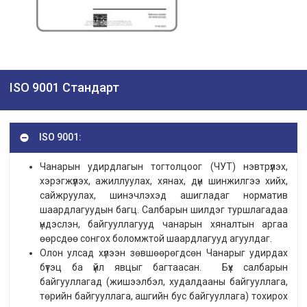
ISO 9001 Стандарт
ISO 9001:
Чанарын удирдлагын тогтолцоог (ЧУТ) нэвтрүүлэх,
хэрэгжүүлэх, ажиллуулах, хянах, дүн шинжилгээ хийх,
сайжруулах, шинэчлэхэд ашигладаг норматив
шаардлагуудын багц. Салбарын шилдэг туршлагадаа
үндэслэн, байгууллагууд чанарын хяналтын аргаа
өөрсдөө сонгох боломжтой шаардлагууд агуулдаг.
Олон улсад хүлээн зөвшөөрөгдсөн Чанарыг удирдах
бүтэц ба үйл явцыг багтаасан. Бүх салбарын
байгууллагад (жишээлбэл, худалдааны байгууллага,
төрийн байгууллага, ашгийн бус байгууллага) тохирох