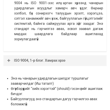
9004 нь ISO 9001-ээс илүү өргөн хүрээнд чанарын
удирдлагын асуудлыг хамарч авч үздэг. Өөрөөр
хэлбэл, бүх сонирхогч талуудын эрэлт, хэрэгцээ,
сэтгэл ханамжийг авч үзэж, байгууллагын гүйцэтгэлийг
системтэй, байнга сайжруулах арга зүйг заадаг. Энэ
стандарт нь гэрчилгээ авах, эсвэл заавал дагаж
мөрдөх шаардлага байдлаар ашиглахад
зориулагдаагүй.
ISO 9004, 1-р бүлэг. Хамрах хүрээ
Энэхүү баримт бичиг нь тогтвортой амжилтанд хүрэх
байгууллагын чадварыг сайжруулах удирдамжийг
Энэ нь чанарын удирдлагын шилдэг туршлагыг
агуулна. Энэхүү удирдамж нь ISO 9000: 2015 стандартад
зааварчилдаг (Иш таталт)
заасан чанарын удирдлагын зарчимд нийцсэн.
Өгүүлбэрүүдийг “хийх хэрэгтэй“ (should) гэсэн үгийг ашиглаж
Энэхүү баримт бичгийн шаардлагыг хэр хангаж
бичдэг.
байгаагаа үнэлэх боломжтой шалгах хуудсыг мөн
Байгууллагууд энэ стандартын дагуу гэрчилгээ авах
багтаасан учир та өөрийгөө үнэлж үзэх боломжтой.
боломжгүй.
Энэ баримт бичиг нь хэмжээ, төрөл, үйл