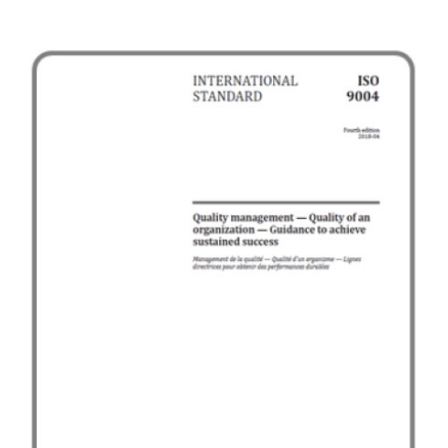
ажиллагаанаас үл хамааран ямар ч байгууллагад
тохирно.