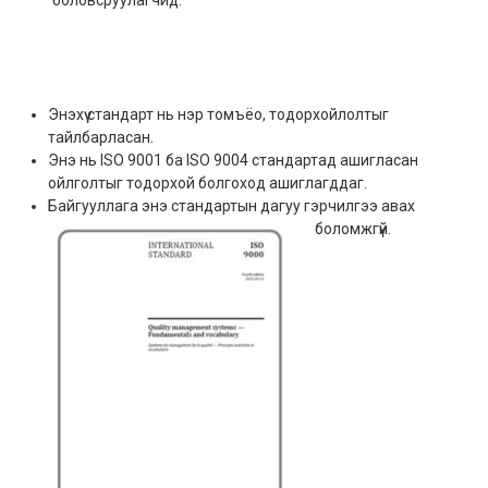
Энэхүү стандарт нь нэр томъёо, тодорхойлолтыг
тайлбарласан.
Энэ нь ISO 9001 ба ISO 9004 стандартад ашигласан
ойлголтыг тодорхой болгоход ашиглагддаг.
Байгууллага энэ стандартын дагуу гэрчилгээ авах
боломжгүй.