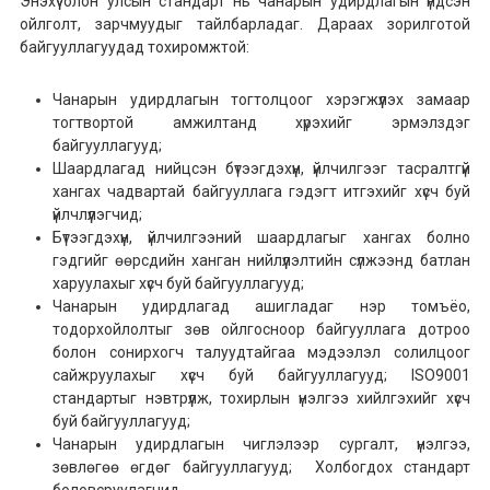
заадаггүй.
Энэхүү олон улсын стандарт нь чанарын удирдлагын үндсэн
ойлголт, зарчмуудыг тайлбарладаг. Дараах зорилготой
байгууллагуудад тохиромжтой:
Чанарын удирдлагын тогтолцоог хэрэгжүүлэх замаар
тогтвортой амжилтанд хүрэхийг эрмэлздэг
байгууллагууд;
Шаардлагад нийцсэн бүтээгдэхүүн, үйлчилгээг тасралтгүй
хангах чадвартай байгууллага гэдэгт итгэхийг хүсч буй
үйлчлүүлэгчид;
Бүтээгдэхүүн, үйлчилгээний шаардлагыг хангах болно
гэдгийг өөрсдийн ханган нийлүүлэлтийн сүлжээнд батлан
харуулахыг хүсч буй байгууллагууд;
Чанарын удирдлагад ашигладаг нэр томъёо,
тодорхойлолтыг зөв ойлгосноор байгууллага дотроо
болон сонирхогч талуудтайгаа мэдээлэл солилцоог
сайжруулахыг хүсч буй байгууллагууд; ISO9001
стандартыг нэвтрүүлж, тохирлын үнэлгээ хийлгэхийг хүсч
буй байгууллагууд;
Чанарын удирдлагын чиглэлээр сургалт, үнэлгээ,
зөвлөгөө өгдөг байгууллагууд; Холбогдох стандарт
боловсруулагчид.