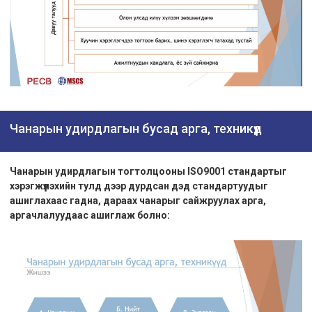
Чанарын удирдлагын бусад арга, техникүүд
Чанарын удирдлагын тогтолцооны ISO9001 стандартыг
хэрэгжүүлэхийн тулд дээр дурдсан дэд стандартуудыг
ашиглахаас гадна, дараах чанарыг сайжруулах арга,
аргачлалуудаас ашиглаж болно: