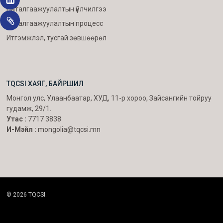
Баталгаажуулалтын үйлчилгээ
Баталгаажуулалтын процесс
Итгэмжлэл, тусгай зөвшөөрөл
TQCSI ХАЯГ, БАЙРШИЛ
Монгол улс, Улаанбаатар, ХУД, 11-р хороо, Зайсангийн тойруу
гудамж, 29/1.
Утас :
7717 3838
И-Мэйл :
mongolia@tqcsi.mn
© 2026 TQCSI.