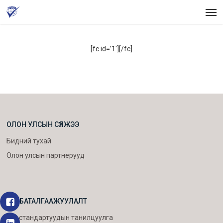
Skip
Men
to
main
content
[fc id=’1′][/fc]
ОЛОН УЛСЫН СҮЛЖЭЭ
Бидний тухай
Олон улсын партнерууд
ISO БАТАЛГААЖУУЛАЛТ
ISO стандартуудын танилцуулга