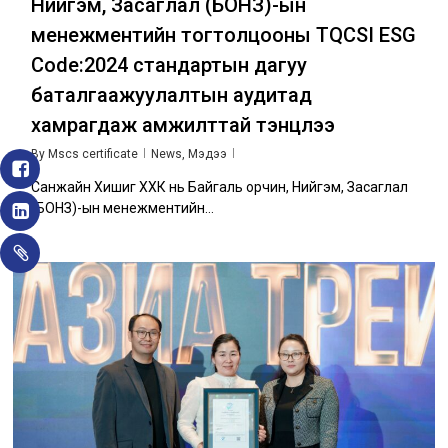
Нийгэм, Засаглал (БОНЗ)-ын
менежментийн тогтолцооны TQCSI ESG
Code:2024 стандартын дагуу
баталгаажуулалтын аудитад
хамрагдаж амжилттай тэнцлээ
By
Mscs certificate
News
,
Мэдээ
Санжайн Хишиг ХХК нь Байгаль орчин, Нийгэм, Засаглал
(БОНЗ)-ын менежментийн…