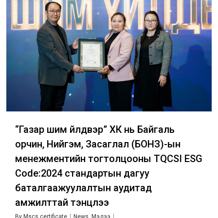
“Газар шим үйлдвэр” ХК нь Байгаль
орчин, Нийгэм, Засаглал (БОНЗ)-ын
менежментийн тогтолцооны TQCSI ESG
Code:2024 стандартын дагуу
баталгаажуулалтын аудитад
амжилттай тэнцлээ
By
Mscs certificate
News
,
Мэдээ