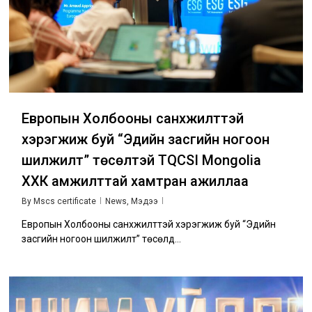
Европын Холбооны санхүүжилттэй
хэрэгжиж буй “Эдийн засгийн ногоон
шилжилт” төсөлтэй TQCSI Mongolia
ХХК амжилттай хамтран ажиллаа
By
Mscs certificate
News
,
Мэдээ
Европын Холбооны санхүүжилттэй хэрэгжиж буй “Эдийн
засгийн ногоон шилжилт” төсөлд…