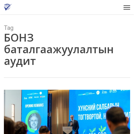
Skip
Men
to
main
content
Tag
БОНЗ
баталгаажуулалтын
аудит