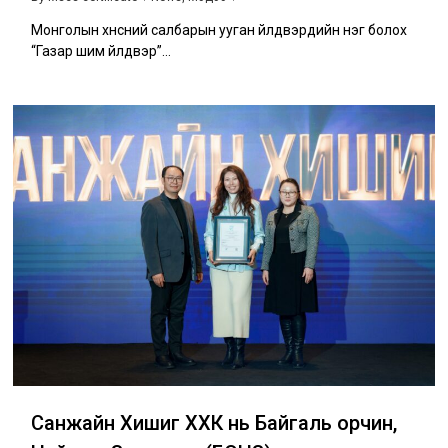
Монголын хүнсний салбарын ууган үйлдвэрүүдийн нэг болох
“Газар шим үйлдвэр”…
Санжайн Хишиг ХХК нь Байгаль орчин,