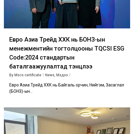
Евро Азиа Трейд ХХК нь БОНЗ-ын
менежментийн тогтолцооны TQCSI ESG
Code:2024 стандартын
баталгаажуулалтад тэнцлээ
By
Mscs certificate
News
,
Мэдээ
Евро Азиа Трейд ХХК нь Байгаль орчин, Нийгэм, Засаглал
(БОНЗ)-ын…