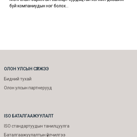
буй компаниудын нэг болох…
ОЛОН УЛСЫН СҮЛЖЭЭ
Бидний тухай
Олон улсын партнерууд
ISO БАТАЛГААЖУУЛАЛТ
ISO стандартуудын танилцуулга
Баталгаажуулалтын үйлчилгээ