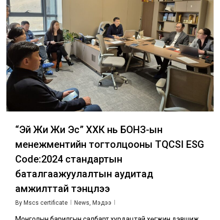
“Эй Жи Жи Эс” ХХК нь БОНЗ-ын
менежментийн тогтолцооны TQCSI ESG
Code:2024 стандартын
баталгаажуулалтын аудитад
амжилттай тэнцлээ
By
Mscs certificate
News
,
Мэдээ
Монголын барилгын салбарт хурдацтай хөгжин дэвшиж