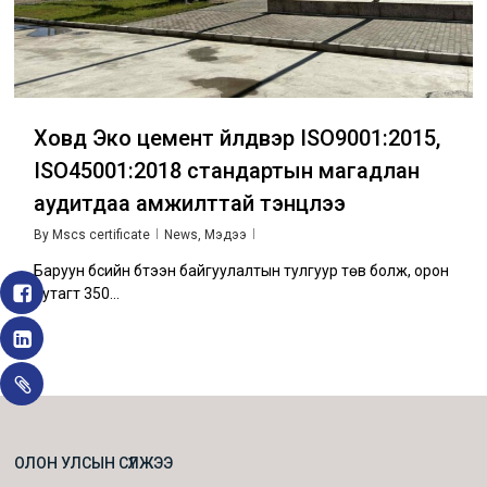
Ховд Эко цемент үйлдвэр ISO9001:2015,
ISO45001:2018 стандартын магадлан
аудитдаа амжилттай тэнцлээ
By
Mscs certificate
News
,
Мэдээ
Баруун бүсийн бүтээн байгуулалтын тулгуур төв болж, орон
нутагт 350…
ОЛОН УЛСЫН СҮЛЖЭЭ