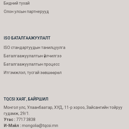
Бидний тухай
Олон улсын партнерууд
ISO БАТАЛГААЖУУЛАЛТ
ISO стандартуудын танилцуулга
Баталгаажуулалтын үйлчилгээ
Баталгаажуулалтын процесс
Итгэмжлэл, тусгай зөвшөөрөл
TQCSI ХАЯГ, БАЙРШИЛ
Монгол улс, Улаанбаатар, ХУД, 11-р хороо, Зайсангийн тойруу
гудамж, 29/1.
Утас :
7717 3838
И-Мэйл :
mongolia@tqcsi.mn