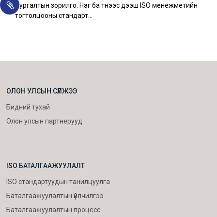
Сургалтын зорилго: Нэг ба түүнээс дээш ISO менежметийн
тогтолцооны стандарт…
ОЛОН УЛСЫН СҮЛЖЭЭ
Бидний тухай
Олон улсын партнерууд
ISO БАТАЛГААЖУУЛАЛТ
ISO стандартуудын танилцуулга
Баталгаажуулалтын үйлчилгээ
Баталгаажуулалтын процесс