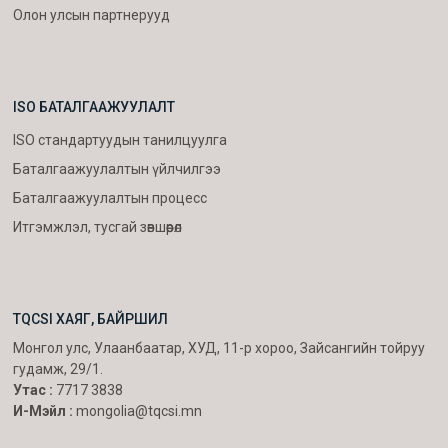
Олон улсын партнерууд
ISO БАТАЛГААЖУУЛАЛТ
ISO стандартуудын танилцуулга
Баталгаажуулалтын үйлчилгээ
Баталгаажуулалтын процесс
Итгэмжлэл, тусгай зөвшөөрөл
TQCSI ХАЯГ, БАЙРШИЛ
Монгол улс, Улаанбаатар, ХУД, 11-р хороо, Зайсангийн тойруу
гудамж, 29/1.
Утас :
7717 3838
И-Мэйл :
mongolia@tqcsi.mn