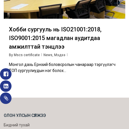
Хобби сургууль нь ISO21001:2018,
ISO9001:2015 магадлан аудитдаа
амжилттай тэнцлээ
By
Mscs certificate
News
,
Мэдээ
Монгол дахь Ерөнхий боловсролын чанараар тэргүүлэгч
ТОП сургуулиудын нэг болох…
ОЛОН УЛСЫН СҮЛЖЭЭ
Бидний тухай