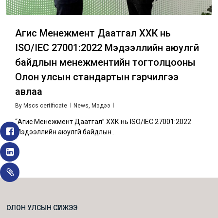
Агис Менежмент Даатгал ХХК нь
ISO/IEC 27001:2022 Мэдээллийн аюулгүй
байдлын менежментийн тогтолцооны
Олон улсын стандартын гэрчилгээ
авлаа
By
Mscs certificate
News
,
Мэдээ
“Агис Менежмент Даатгал” ХХК нь ISO/IEC 27001:2022
Мэдээллийн аюулгүй байдлын…
ОЛОН УЛСЫН СҮЛЖЭЭ