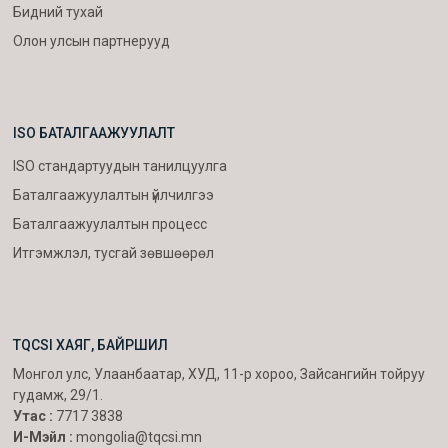
Бидний тухай
Олон улсын партнерууд
ISO БАТАЛГААЖУУЛАЛТ
ISO стандартуудын танилцуулга
Баталгаажуулалтын үйлчилгээ
Баталгаажуулалтын процесс
Итгэмжлэл, тусгай зөвшөөрөл
TQCSI ХАЯГ, БАЙРШИЛ
Монгол улс, Улаанбаатар, ХУД, 11-р хороо, Зайсангийн тойруу
гудамж, 29/1.
Утас :
7717 3838
И-Мэйл :
mongolia@tqcsi.mn