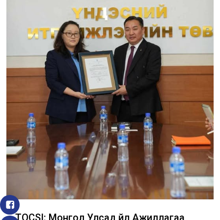
TQCSI: Монгол Улсад Үйл Ажиллагаа