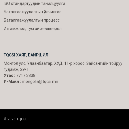
ISO стандартуудын танилцуулга
Баталгаажуулалтын үйлчилгээ
Баталгаажуулалтын процесс
Итгэмжлэл, тусгай зөвшөөрөл
TQCSI ХАЯГ, БАЙРШИЛ
Монгол улс, Улаанбаатар, ХУД, 11-р хороо, Зайсангийн тойруу
гудамж, 29/1.
Утас :
7717 3838
И-Мэйл :
mongolia@tqcsi.mn
© 2026 TQCSI.