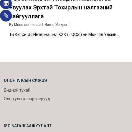
Явуулах Эрхтэй Тохирлын Үнэлгээний
Байгууллага
By
Mscs certificate
News
,
Мэдээ
Ти Кюү Си Эс Интернэшнл ХХК (TQCSI) нь Монгол Улсын…
ОЛОН УЛСЫН СҮЛЖЭЭ
Бидний тухай
Олон улсын партнерууд
ISO БАТАЛГААЖУУЛАЛТ