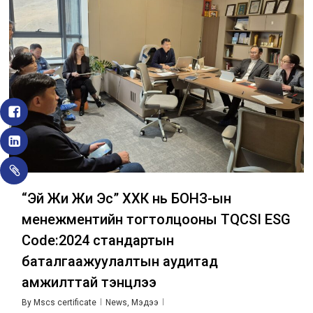
“Эй Жи Жи Эс” ХХК нь БОНЗ-ын
менежментийн тогтолцооны TQCSI ESG
Code:2024 стандартын
баталгаажуулалтын аудитад
амжилттай тэнцлээ
By
Mscs certificate
News
,
Мэдээ