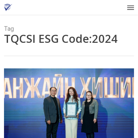
Skip
Men
to
main
content
Tag
TQCSI ESG Code:2024