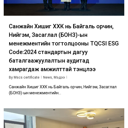
Санжайн Хишиг ХХК нь Байгаль орчин,
Нийгэм, Засаглал (БОНЗ)-ын
менежментийн тогтолцооны TQCSI ESG
Code:2024 стандартын дагуу
баталгаажуулалтын аудитад
хамрагдаж амжилттай тэнцлээ
By
Mscs certificate
News
,
Мэдээ
Санжайн Хишиг ХХК нь Байгаль орчин, Нийгэм, Засаглал
(БОНЗ)-ын менежментийн…