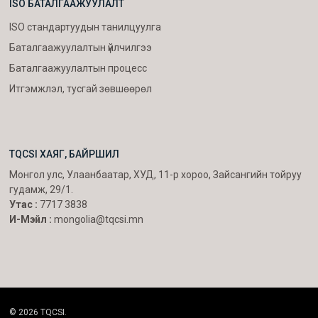
ISO БАТАЛГААЖУУЛАЛТ
ISO стандартуудын танилцуулга
Баталгаажуулалтын үйлчилгээ
Баталгаажуулалтын процесс
Итгэмжлэл, тусгай зөвшөөрөл
TQCSI ХАЯГ, БАЙРШИЛ
Монгол улс, Улаанбаатар, ХУД, 11-р хороо, Зайсангийн тойруу
гудамж, 29/1.
Утас :
7717 3838
И-Мэйл :
mongolia@tqcsi.mn
© 2026 TQCSI.