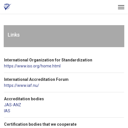
Skip
Men
to
main
content
Links
International Organization for Standardization
https://www.iso.org/home.html
International Accreditation Forum
https://www.iaf.nu/
Accreditation bodies
JAS-ANZ
IAS
Certification bodies that we cooperate