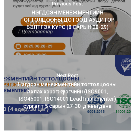
Previous Post
НЭГДСЭН МЕНЕЖМЕНТИЙН
ТОГТОЛЦООНЫ ДОТООД АУДИТОР
БЭЛТГЭХ КУРС (8 САРЫН 28-29)
Next Post
Нэгдсэн менежментийн тогтолцооны
Ахлах хэрэгжүүлэгчийн (ISO9001,
ISO45001, ISO14001 Lead Implementer)
сургалт 5 сарын 27-30-д явагдана