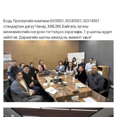
Бодь Пропертийз компани ISO9001, ISO45001, ISO14001
стандартын дагуу Чанар, ХАБЭМ, Байгаль орчны
менежментийн нэгдсэн тогтолцоо хэрэгжүүлж, 1-р шатны аудит
хийлгэв. Дараагийн шатны ажилд нь амжилт хүсье!