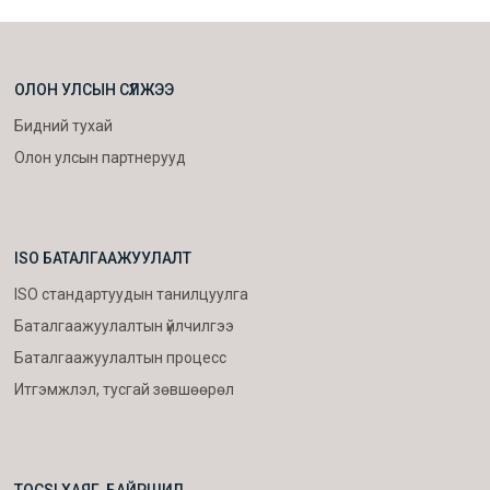
ОЛОН УЛСЫН СҮЛЖЭЭ
Бидний тухай
Олон улсын партнерууд
ISO БАТАЛГААЖУУЛАЛТ
ISO стандартуудын танилцуулга
Баталгаажуулалтын үйлчилгээ
Баталгаажуулалтын процесс
Итгэмжлэл, тусгай зөвшөөрөл