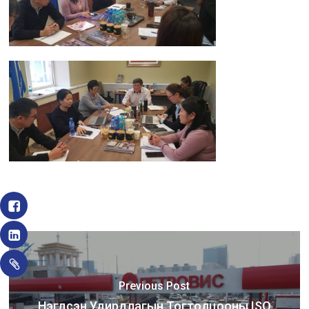
Previous Post
Нэгдсэн Удирдлагын Тогтолцооны ISO