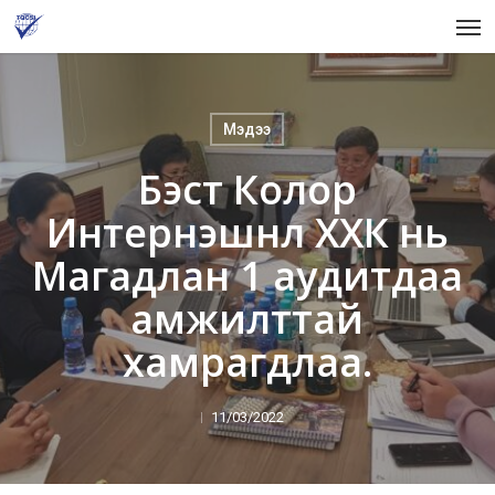
Skip
Men
to
main
content
Мэдээ
Бэст Колор
Интернэшнл ХХК нь
Магадлан 1 аудитдаа
амжилттай
хамрагдлаа.
11/03/2022