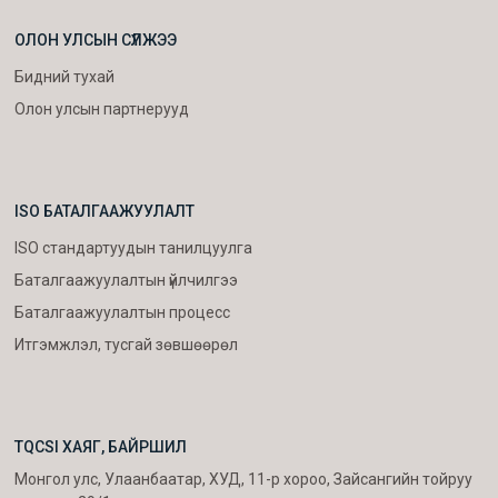
ОЛОН УЛСЫН СҮЛЖЭЭ
Бидний тухай
Олон улсын партнерууд
ISO БАТАЛГААЖУУЛАЛТ
ISO стандартуудын танилцуулга
Баталгаажуулалтын үйлчилгээ
Баталгаажуулалтын процесс
Итгэмжлэл, тусгай зөвшөөрөл
TQCSI ХАЯГ, БАЙРШИЛ
Монгол улс, Улаанбаатар, ХУД, 11-р хороо, Зайсангийн тойруу