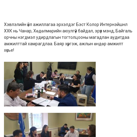
Хэвлэлийн үйл ажиллагаа эрхэлдэг Бэст Колор Интернэйшнл
ХХК нь Чанар, Хөдөлмөрийн аюулгүй байдал, эрүүл мэнд, Байгаль
орчны нэгдмэл удирдлагын тогтолцооны магадлан аудитдаа
амжилттай хамрагдлаа. Баяр хүргэж, ажлын өндөр амжилт
хүсье!