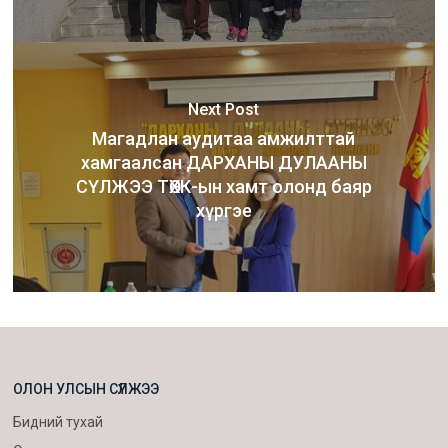
Next Post
Магадлан аудитаа амжилттай
хамгаалсан ДАРХАНЫ ДУЛААНЫ
СҮЛЖЭЭ ТӨХК-ын хамт олонд баяр
хүргэе
ОЛОН УЛСЫН СҮЛЖЭЭ
Бидний тухай