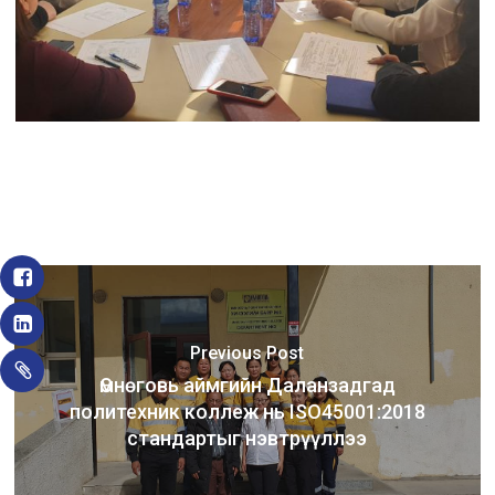
Previous Post
Өмнөговь аймгийн Даланзадгад
политехник коллеж нь ISO45001:2018
стандартыг нэвтрүүллээ