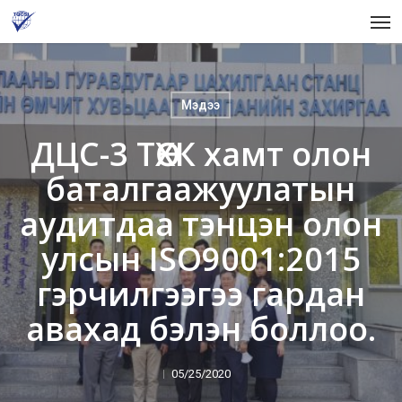
Skip
Men
to
main
content
Мэдээ
ДЦС-3 ТӨХК хамт олон
баталгаажуулатын
аудитдаа тэнцэн олон
улсын ISO9001:2015
гэрчилгээгээ гардан
авахад бэлэн боллоо.
05/25/2020