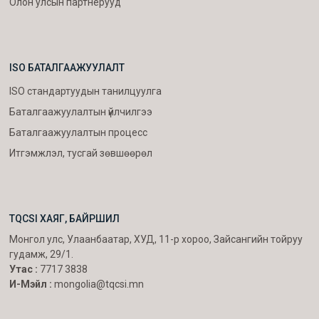
Олон улсын партнерууд
ISO БАТАЛГААЖУУЛАЛТ
ISO стандартуудын танилцуулга
Баталгаажуулалтын үйлчилгээ
Баталгаажуулалтын процесс
Итгэмжлэл, тусгай зөвшөөрөл
TQCSI ХАЯГ, БАЙРШИЛ
Монгол улс, Улаанбаатар, ХУД, 11-р хороо, Зайсангийн тойруу
гудамж, 29/1.
Утас :
7717 3838
И-Мэйл :
mongolia@tqcsi.mn