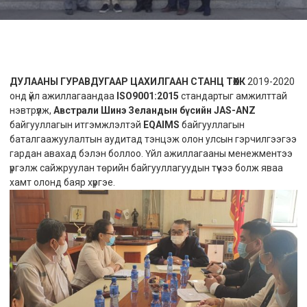
ДУЛААНЫ ГУРАВДУГААР ЦАХИЛГААН СТАНЦ ТӨХК
2019-2020
онд үйл ажиллагаандаа
ISO9001:2015
стандартыг амжилттай
нэвтрүүлж,
Австрали Шинэ Зеландын бүсийн JAS-ANZ
байгууллагын итгэмжлэлтэй
EQAIMS
байгууллагын
баталгаажуулалтын аудитад тэнцэж олон улсын гэрчилгээгээ
гардан авахад бэлэн боллоо. Үйл ажиллагааны менежментээ
үргэлж сайжруулан төрийн байгууллагуудын түүчээ болж яваа
хамт олонд баяр хүргэе.