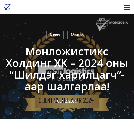
Skip
Men
to
main
content
News
Мэдээ
Монложистикс
Холдинг ХК – 2024 оны
“Шилдэг харилцагч”-
аар шалгарлаа!
05/12/2025