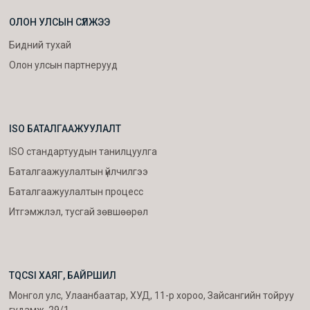
ОЛОН УЛСЫН СҮЛЖЭЭ
Бидний тухай
Олон улсын партнерууд
ISO БАТАЛГААЖУУЛАЛТ
ISO стандартуудын танилцуулга
Баталгаажуулалтын үйлчилгээ
Баталгаажуулалтын процесс
Итгэмжлэл, тусгай зөвшөөрөл
TQCSI ХАЯГ, БАЙРШИЛ
Монгол улс, Улаанбаатар, ХУД, 11-р хороо, Зайсангийн тойруу