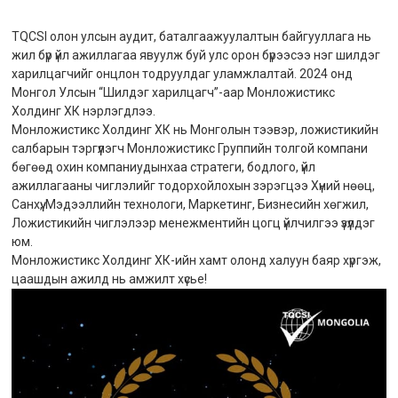
TQCSI олон улсын аудит, баталгаажуулалтын байгууллага нь
жил бүр үйл ажиллагаа явуулж буй улс орон бүрээсээ нэг шилдэг
харилцагчийг онцлон тодруулдаг уламжлалтай. 2024 онд
Монгол Улсын “Шилдэг харилцагч”-аар Монложистикс
Холдинг ХК нэрлэгдлээ.
Монложистикс Холдинг ХК нь Монголын тээвэр, ложистикийн
салбарын тэргүүлэгч Монложистикс Группийн толгой компани
бөгөөд охин компаниудынхаа стратеги, бодлого, үйл
ажиллагааны чиглэлийг тодорхойлохын зэрэгцээ Хүний нөөц,
Санхүү, Мэдээллийн технологи, Маркетинг, Бизнесийн хөгжил,
Ложистикийн чиглэлээр менежментийн цогц үйлчилгээ үзүүлдэг
юм.
Монложистикс Холдинг ХК-ийн хамт олонд халуун баяр хүргэж,
цаашдын ажилд нь амжилт хүсье!