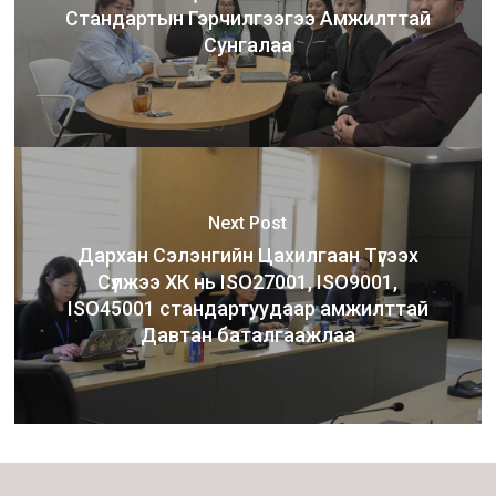
Стандартын Гэрчилгээгээ Амжилттай
Сунгалаа
Next Post
Дархан Сэлэнгийн Цахилгаан Түгээх
Сүлжээ ХК нь ISO27001, ISO9001,
ISO45001 стандартуудаар амжилттай
Давтан баталгаажлаа