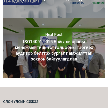
Next Post
ISO14001:2015 Байгаль орчны
менежментийн тогтолцооны тэргүүлэх
аудитор бэлтгэх сургалт амжилттай
зохион байгуулагдлаа
ОЛОН УЛСЫН СҮЛЖЭЭ