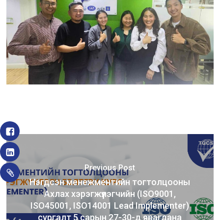
Previous Post
Нэгдсэн менежментийн тогтолцооны
Ахлах хэрэгжүүлэгчийн (ISO9001,
ISO45001, ISO14001 Lead Implementer)
сургалт 5 сарын 27-30-д явагдана