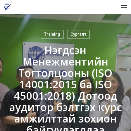
Skip
Men
to
main
content
Training
Сургалт
Нэгдсэн
Менежментийн
Тогтолцооны (ISO
14001:2015 ба ISO
45001:2018) Дотоод
аудитор бэлтгэх курс
амжилттай зохион
байгуулагдлаа