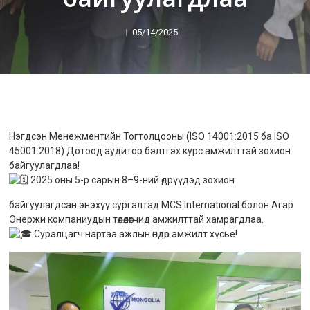
05/14/2025
Нэгдсэн Менежментийн Тогтолцооны (ISO 14001:2015 ба ISO
45001:2018) Дотоод аудитор бэлтгэх курс амжилттай зохион
байгуулагдлаа!
2025 оны 5-р сарын 8–9-ний өдрүүдэд зохион
байгуулагдсан энэхүү сургалтад MCS International болон Агар
Энержи компаниудын төлөөлөгчид амжилттай хамрагдлаа.
Суралцагч нартаа ажлын өндөр амжилт хүсье!