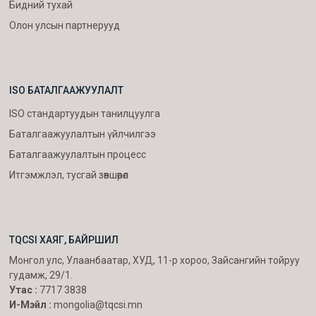
Бидний тухай
Олон улсын партнерууд
ISO БАТАЛГААЖУУЛАЛТ
ISO стандартуудын танилцуулга
Баталгаажуулалтын үйлчилгээ
Баталгаажуулалтын процесс
Итгэмжлэл, тусгай зөвшөөрөл
TQCSI ХАЯГ, БАЙРШИЛ
Монгол улс, Улаанбаатар, ХУД, 11-р хороо, Зайсангийн тойруу
гудамж, 29/1.
Утас :
7717 3838
И-Мэйл :
mongolia@tqcsi.mn