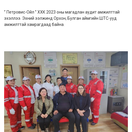
” Петровис-Ойл ” ХХК 2023 оны магадлан аудит амжилттай
эхэллээ. Эхний ээлжинд Орхон, Булган аймгийн ШТС-ууд
амжилттай хамрагдаад байна.