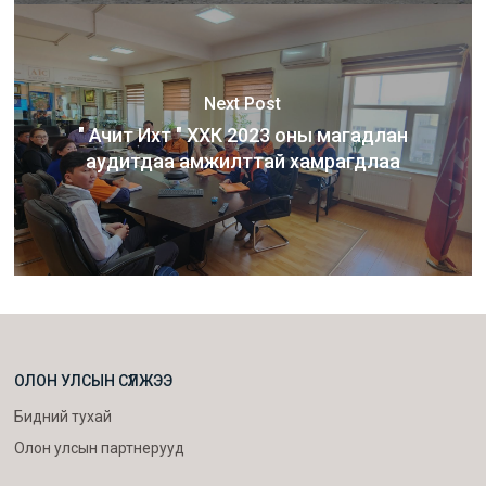
Next Post
" Ачит Ихт " ХХК 2023 оны магадлан
аудитдаа амжилттай хамрагдлаа
ОЛОН УЛСЫН СҮЛЖЭЭ
Бидний тухай
Олон улсын партнерууд