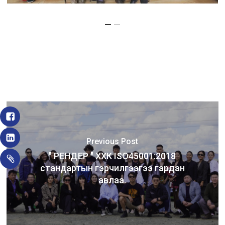
Previous Post
" РЕНДЕР " ХХК ISO45001:2018
стандартын гэрчилгээгээ гардан
авлаа.