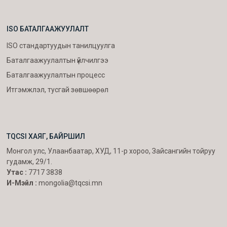
ISO БАТАЛГААЖУУЛАЛТ
ISO стандартуудын танилцуулга
Баталгаажуулалтын үйлчилгээ
Баталгаажуулалтын процесс
Итгэмжлэл, тусгай зөвшөөрөл
TQCSI ХАЯГ, БАЙРШИЛ
Монгол улс, Улаанбаатар, ХУД, 11-р хороо, Зайсангийн тойруу
гудамж, 29/1.
Утас :
7717 3838
И-Мэйл :
mongolia@tqcsi.mn