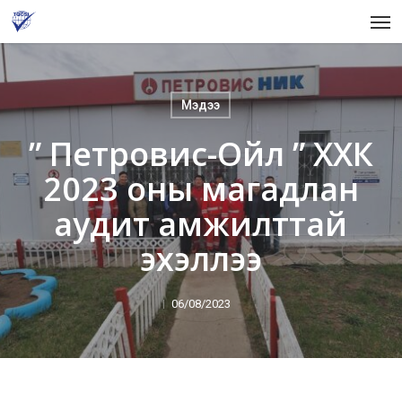
Skip
Men
to
main
content
Мэдээ
” Петровис-Ойл ” ХХК
2023 оны магадлан
аудит амжилттай
эхэллээ
06/08/2023