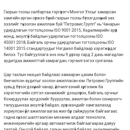
Газрын тосны салбартаа тэргүүлэгч Монгол Улсыг хамарсан
хамгийн өргөн сүлжээ бүхий газрын тосны бүтээгдэхүүний зах
зээлийг түүчээлэн ажиллаж буй “Петровис Групп” нь Чанарын
удирдлагын тогтолцооны ISO 9001:2015, Хөдөлмөрийн эрүүл
мэнд, аюулгүй байдлын удирлагын тогтолцооны ISO
45001:2018, Байгаль орчны удирдлагын тогтолцооны ISO
14001:2015 стандартуудыг Нэгдмэл байдлаар хэрэгжүүлдэг
билээ. Тус байгууллага энэ оны 9 дүгээр сард 2 дахь магадлан
аудитдаа амжилттай хамрагдан, гэрчилгээгээ сунгалаа.
Цар тахлын нөхцөл байдлаас хамааран цахим болон
биечилсэн аудитыг хослон ажилласан юм. Петровис Группийн
хувьд бүтээгдэхүүний чанар, үйлчилгээний хүртээмж ба
хэрэглэгчийн сэтгэл ханамжийг дээшлүүлэх, байгаль орчныг
бохирдуулах эрсдэлийг бууруулах, ажилтан болон сонирхогч
талуудынхаа аюулгүй байдал, эрүүл мэндийг хамгаалахад
зориулсан үйл ажиллагаагаа жил бүр сайжруулж байгаагаас
гадна хүнээс шалтгаалсан механик алдааг технологи,
инженерингийн аргаар автоматчилж байгаагаараа давуу
талтай. Онцгой байдал, галын аюулгүй байдал, хөдөлмөрийн