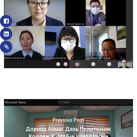
Previous Post
Дорнод Аймаг Дахь Политехник
Коллеж ХЭМАБ-н удирдлагын