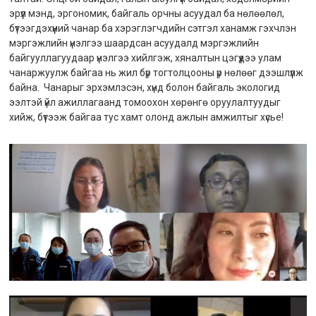
эрүүл мэнд, эргономик, байгаль орчны асуудал ба нөлөөлөл,
бүтээгдэхүүний чанар ба хэрэглэгчдийн сэтгэл ханамж гэхчлэн
мэргэжлийн үнэлгээ шаардсан асуудалд мэргэжлийн
байгууллагуудаар үнэлгээ хийлгэж, хяналтын цэгүүдээ улам
чанаржуулж байгаа нь жил бүр тогтолцооны үр нөлөөг дээшлүүлж
байна. Чанарыг эрхэмлэсэн, хүнд болон байгаль экологид
ээлтэй үйл ажиллагаанд томоохон хөрөнгө оруулалтуудыг
хийж, бүтээж байгаа тус хамт олонд ажлын амжилтыг хүсье!