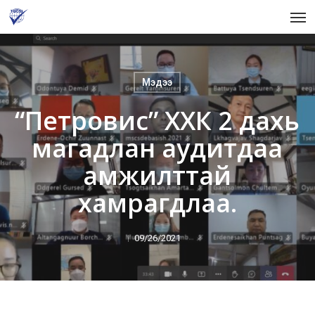
Skip
Men
to
main
content
Мэдээ
“Петровис” ХХК 2 дахь
магадлан аудитдаа
амжилттай
хамрагдлаа.
09/26/2021