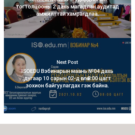
тогтолцооны 2 дахь магадлан аудитад
амжилттай хамрагдлаа.
Next Post
ISOEDU Вэбинарын маань №04 дахь
дугаар 10 сарын 02-д өглөө 8:00 цагт
зохион байгуулагдах гэж байна.