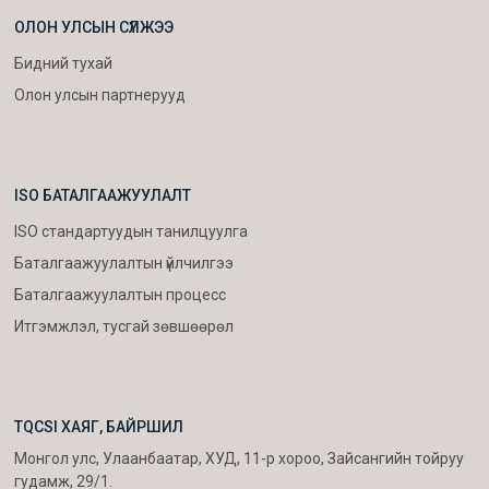
ОЛОН УЛСЫН СҮЛЖЭЭ
Бидний тухай
Олон улсын партнерууд
ISO БАТАЛГААЖУУЛАЛТ
ISO стандартуудын танилцуулга
Баталгаажуулалтын үйлчилгээ
Баталгаажуулалтын процесс
Итгэмжлэл, тусгай зөвшөөрөл
TQCSI ХАЯГ, БАЙРШИЛ
Монгол улс, Улаанбаатар, ХУД, 11-р хороо, Зайсангийн тойруу
гудамж, 29/1.