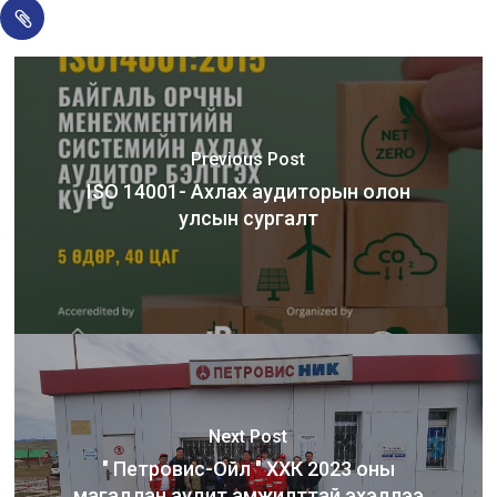
Previous Post
ISO 14001- Ахлах аудиторын олон
улсын сургалт
Next Post
" Петровис-Ойл " ХХК 2023 оны
магадлан аудит амжилттай эхэллээ