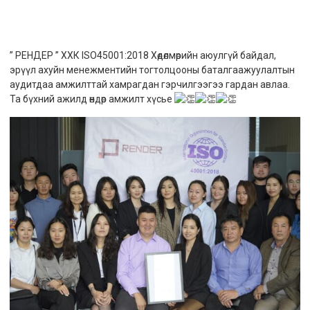
” РЕНДЕР ” ХХК ISO45001:2018 Хөдөлмөрийн аюулгүй байдал,
эрүүл ахуйн менежментийн тогтолцооны баталгаажуулалтын
аудитдаа амжилттай хамрагдан гэрчилгээгээ гардан авлаа.
Та бүхний ажилд өндөр амжилт хүсье