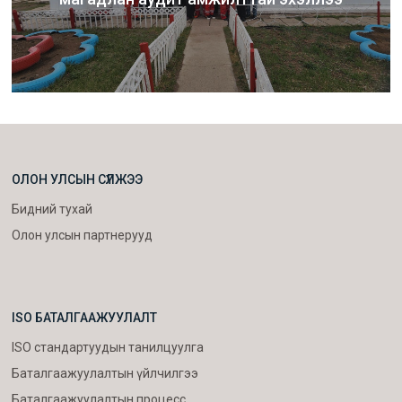
ОЛОН УЛСЫН СҮЛЖЭЭ
Бидний тухай
Олон улсын партнерууд
ISO БАТАЛГААЖУУЛАЛТ
ISO стандартуудын танилцуулга
Баталгаажуулалтын үйлчилгээ
Баталгаажуулалтын процесс