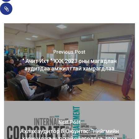
Previous Post
" Ачит Ихт " ХХК 2023 оны магадлан
аудитдаа амжилттай хамрагдлаа
Next Post
Ахлах аудитор Б.Оюунтөгс: "Нийгмийн
хариуцлагын тухай ойлголт нь зөвхөн