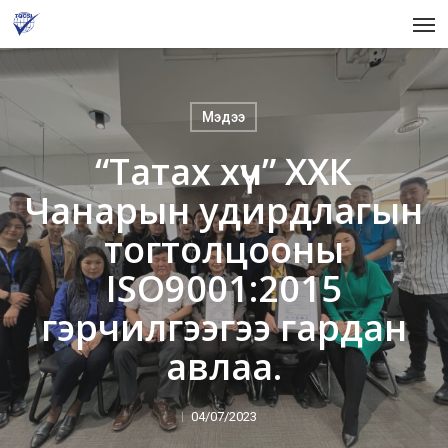
Skip
Men
to
main
content
Мэдээ
“Татах хүч” ХХК
Чанарын удирдлагын
тогтолцооны
ISO9001:2015
гэрчилгээгээ гардан
авлаа.
04/07/2023