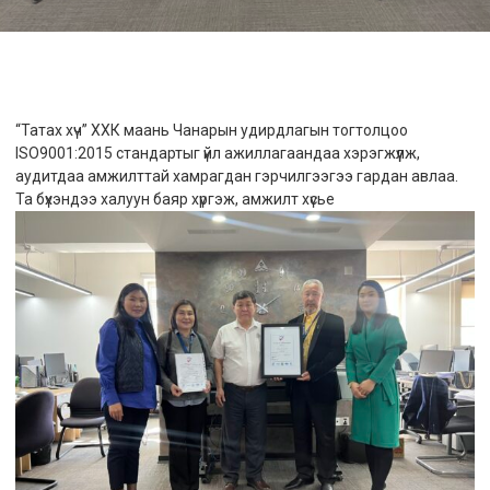
“Татах хүч” ХХК маань Чанарын удирдлагын тогтолцоо
ISO9001:2015 стандартыг үйл ажиллагаандаа хэрэгжүүлж,
аудитдаа амжилттай хамрагдан гэрчилгээгээ гардан авлаа.
Та бүхэндээ халуун баяр хүргэж, амжилт хүсье