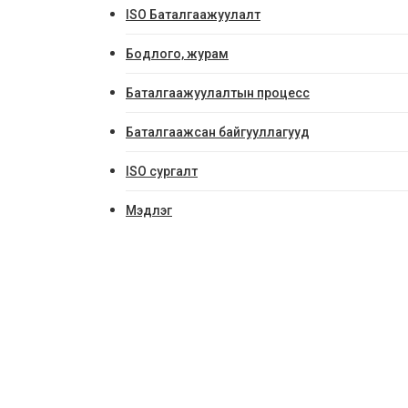
ISO Баталгаажуулалт
Бодлого, журам
Баталгаажуулалтын процесс
Баталгаажсан байгууллагууд
ISO сургалт
Мэдлэг
Ти Кюү 