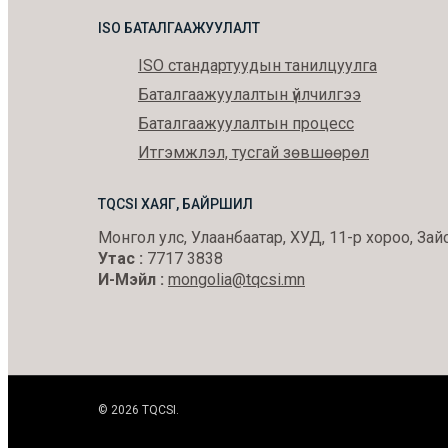
ISO БАТАЛГААЖУУЛАЛТ
ISO стандартуудын танилцуулга
Баталгаажуулалтын үйлчилгээ
Баталгаажуулалтын процесс
Итгэмжлэл, тусгай зөвшөөрөл
TQCSI ХАЯГ, БАЙРШИЛ
Монгол улс, Улаанбаатар, ХУД, 11-р хороо, Зай
Утас :
7717 3838
И-Мэйл :
mongolia@tqcsi.mn
© 2026 TQCSI.