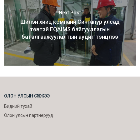
Next Post
Шилэн хийц компани Сингапур улсад
төвтэй EQAIMS байгууллагын
баталгаажуулалтын аудит тэнцлээ
ОЛОН УЛСЫН СҮЛЖЭЭ
Бидний тухай
Олон улсын партнерууд