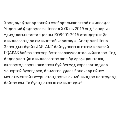
Хоол, хүнс үйлдвэрлэлийн салбарт амжилттай ажилладаг
Үндэсний үйлдвэрлэгч Чиглэл ХХК нь 2019 онд Чанарын
удирдлагын тогтолцооны ISO9001:2015 стандартыг үйл
ажиллагаандаа амжилттай хэрэгжүүлж, Австрали Шинэ
Зеландын бүсийн JAS-ANZ байгууллагын итгэмжлэлтэй,
EQAIMS байгууллагаар баталгаажуулалтаа хийлгэлээ. Тэд
үйлдвэрлэл, үйл ажиллагаагаа жил бүр өргөжүүлэн тэлж,
экспортод зорин ажиллаж буй бөгөөд хэрэглэгчиддээ
чанартай бүтээгдэхүүн, үйлчилгээ үзүүлдэг болохоор ийнхүү
менежментийн суурь стандартыг эхний жилдээ нэвтрүүлээд
байгаа юм. Та бүхэнд ажлын амжилт хүсье!