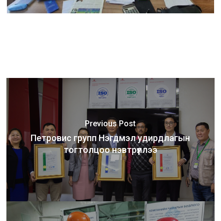
Previous Post
Петровис групп Нэгдмэл удирдлагын
тогтолцоо нэвтрүүллээ