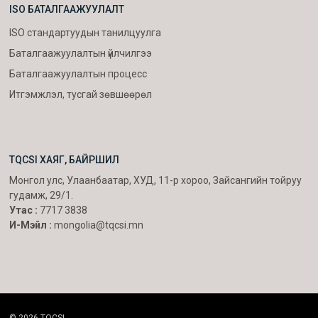
ISO БАТАЛГААЖУУЛАЛТ
ISO стандартуудын танилцуулга
Баталгаажуулалтын үйлчилгээ
Баталгаажуулалтын процесс
Итгэмжлэл, тусгай зөвшөөрөл
TQCSI ХАЯГ, БАЙРШИЛ
Монгол улс, Улаанбаатар, ХУД, 11-р хороо, Зайсангийн тойруу
гудамж, 29/1.
Утас :
7717 3838
И-Мэйл :
mongolia@tqcsi.mn