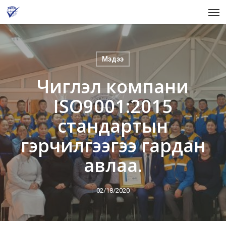
Skip
Men
to
main
content
Мэдээ
Чиглэл компани
ISO9001:2015
стандартын
гэрчилгээгээ гардан
авлаа.
02/18/2020