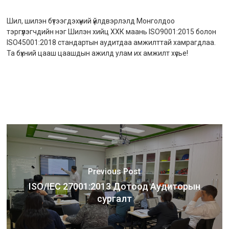
Шил, шилэн бүтээгдэхүүний үйлдвэрлэлд Монголдоо
тэргүүлэгчдийн нэг Шилэн хийц ХХК маань ISO9001:2015 болон
ISO45001:2018 стандартын аудитдаа амжилттай хамрагдлаа.
Та бүхний цааш цаашдын ажилд улам их амжилт хүсье!
Previous Post
ISO/IEC 27001:2013 Дотоод Аудиторын
сургалт