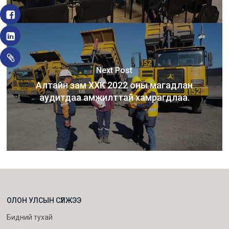
Next Post
Алтайн зам ХХК 2022 оны магадлан
аудитдаа амжилттай хамрагдлаа.
ОЛОН УЛСЫН СҮЛЖЭЭ
Бидний тухай