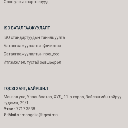
Олон улсын партнерууд
ISO БАТАЛГААЖУУЛАЛТ
ISO стандартуудын танилцуулга
Баталгаажуулалтын үйлчилгээ
Баталгаажуулалтын процесс
Итгэмжлэл, тусгай зөвшөөрөл
TQCSI ХАЯГ, БАЙРШИЛ
Монгол улс, Улаанбаатар, ХУД, 11-р хороо, Зайсангийн тойруу
гудамж, 29/1.
Утас :
7717 3838
И-Мэйл :
mongolia@tqcsi.mn