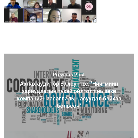
Previous Post
Ахлах аудитор Б.Оюунтөгс: "Нийгмийн
хариуцлагын тухай ойлголт нь зөвхөн
компанийн засаглалын асуудал байхаа
больсон"