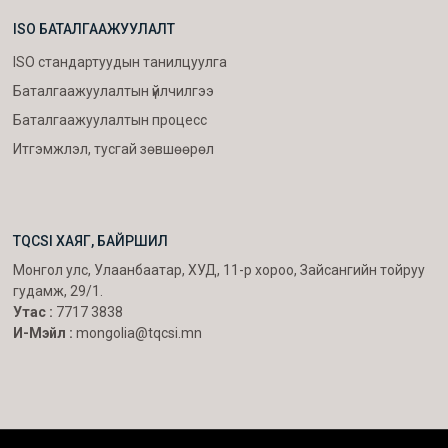
ISO БАТАЛГААЖУУЛАЛТ
ISO стандартуудын танилцуулга
Баталгаажуулалтын үйлчилгээ
Баталгаажуулалтын процесс
Итгэмжлэл, тусгай зөвшөөрөл
TQCSI ХАЯГ, БАЙРШИЛ
Монгол улс, Улаанбаатар, ХУД, 11-р хороо, Зайсангийн тойруу
гудамж, 29/1.
Утас :
7717 3838
И-Мэйл :
mongolia@tqcsi.mn