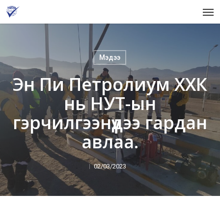
Skip
Men
to
main
content
Мэдээ
Эн Пи Петролиум ХХК
нь НУТ-ын
гэрчилгээнүүдээ гардан
авлаа.
02/03/2023