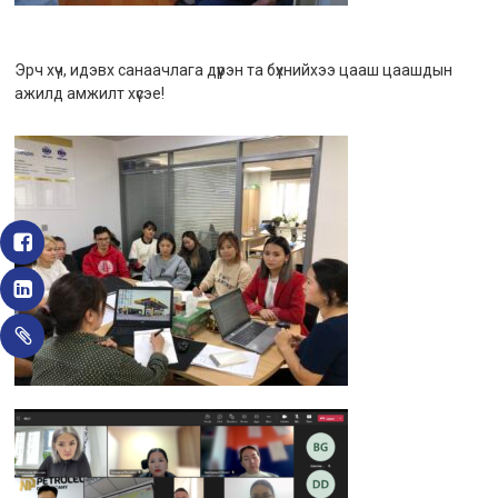
Эрч хүч, идэвх санаачлага дүүрэн та бүхнийхээ цааш цаашдын
ажилд амжилт хүсэе!