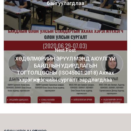
байгуулагдлаа
Next Post
ХӨДӨЛМӨРИЙН ЭРҮҮЛ МЭНД АЮУЛГҮЙ
БАЙДЛЫН УДИРДЛАГЫН
ТОГТОЛЦООНЫ (ISO45001:2018) Ахлах
хэрэгжүүлэгчийн сургалт зардлагдлаа