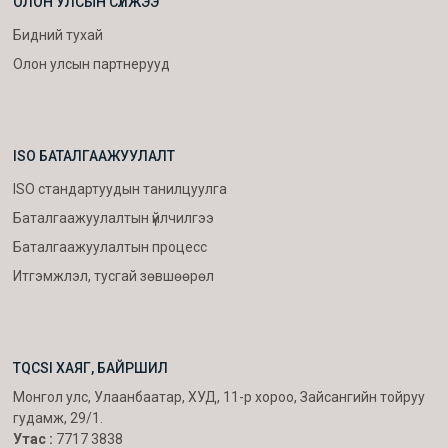
ОЛОН УЛСЫН СҮЛЖЭЭ
Бидний тухай
Олон улсын партнерууд
ISO БАТАЛГААЖУУЛАЛТ
ISO стандартуудын танилцуулга
Баталгаажуулалтын үйлчилгээ
Баталгаажуулалтын процесс
Итгэмжлэл, тусгай зөвшөөрөл
TQCSI ХАЯГ, БАЙРШИЛ
Монгол улс, Улаанбаатар, ХУД, 11-р хороо, Зайсангийн тойруу
гудамж, 29/1.
Утас :
7717 3838