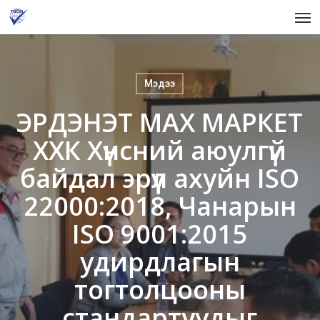
Skip
Men
to
main
content
Мэдээ
ЭРДЭНЭТ МАХ МАРКЕТ
ХХК Хүнсний аюулгүй
байдал эрүүл ахуйн ISO
22000:2018, Чанарын
ISO 9001:2015
удирдлагын
тогтолцооны
стандартуудыг