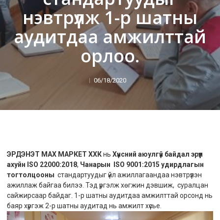
нэвтрүүлж 1-р шатны
аудитдаа амжилттай
орлоо.
06/18/2020
ЭРДЭНЭТ МАХ МАРКЕТ ХХК
нь
Хүнсний аюулгүй байдал эрүүл
ахуйн
ISO 22000:2018
,
Чанарын
ISO 9001:2015 удирдлагын
тогтолцооны
стандартуудыг үйл ажиллагаандаа нэвтрүүлэн
ажиллаж байгаа билээ. Тэд үргэлж хөгжин дэвшиж, суралцан
сайжирсаар байдаг. 1-р шатны аудитдаа амжилттай орсонд нь
баяр хүргэж 2-р шатны аудитад нь амжилт хүсье.