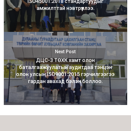
ISO45001:2018 стандартуудыг
амжилттай нэвтрүүллээ.
Next Post
ДЦС-3 ТӨХК хамт олон
баталгаажуулатын аудитдаа тэнцэн
олон улсын ISO9001:2015 гэрчилгээгээ
гардан авахад бэлэн боллоо.