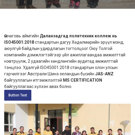
Өмнөговь аймгийн
Даланзадгад политехник коллеж нь
ISO45001:2018
стандартын дагуу Хөдөлмөрийн эрүүл мэнд,
аюулгүй байдлын удирдлагын тогтолцоог Оюу Толгой
компанийн дэмжлэгтэйгээр үйл ажиллагаандаа амжилттай
нэвтрүүлж, 2 удаагийн хөндлөнгийн аудитад амжилттай
тэнцлээ. Удалгүй ISO45001:2018 стандартын олон улсын
гэрчилгээг Австрали Шинэ зеландын бүсийн
JAS-ANZ
байгууллагын итгэмжлэлтэй
MS CERTIFICATION
байгууллагаас хүлээн авах болно.
Button Text