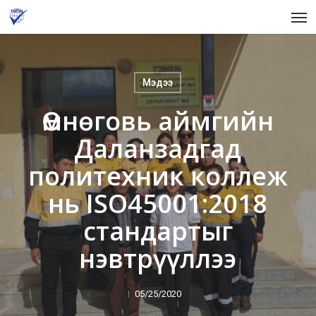
Skip
Men
to
main
content
Мэдээ
Өмнөговь аймгийн
Даланзадгад
политехник коллеж
нь ISO45001:2018
стандартыг
нэвтрүүллээ
05/25/2020