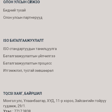
ОЛОН УЛСЫН СҮЛЖЭЭ
Бидний тухай
Олон улсын партнерууд
ISO БАТАЛГААЖУУЛАЛТ
ISO стандартуудын танилцуулга
Баталгаажуулалтын үйлчилгээ
Баталгаажуулалтын процесс
Итгэмжлэл, тусгай зөвшөөрөл
TQCSI ХАЯГ, БАЙРШИЛ
Монгол улс, Улаанбаатар, ХУД, 11-р хороо, Зайсангийн тойруу
гудамж, 29/1.
Утас :
7717 3838