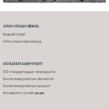
ОЛОН УЛСЫН СҮЛЖЭЭ
Бидний тухай
Олон улсын партнерууд
ISO БАТАЛГААЖУУЛАЛТ
ISO стандартуудын танилцуулга
Баталгаажуулалтын үйлчилгээ
Баталгаажуулалтын процесс
Итгэмжлэл, тусгай зөвшөөрөл