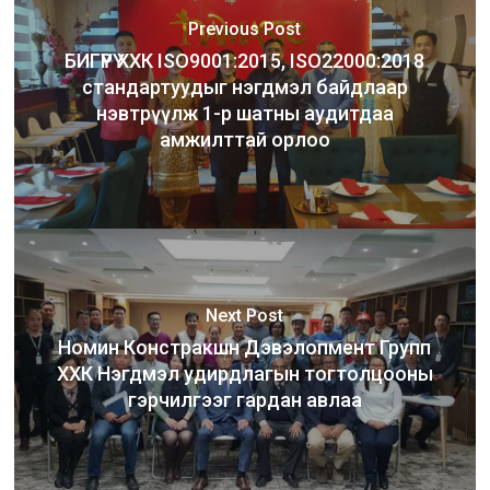
Previous Post
БИГҮРҮ ХХК ISO9001:2015, ISO22000:2018
стандартуудыг нэгдмэл байдлаар
нэвтрүүлж 1-р шатны аудитдаа
амжилттай орлоо
Next Post
Номин Констракшн Дэвэлопмент Групп
ХХК Нэгдмэл удирдлагын тогтолцооны
гэрчилгээг гардан авлаа