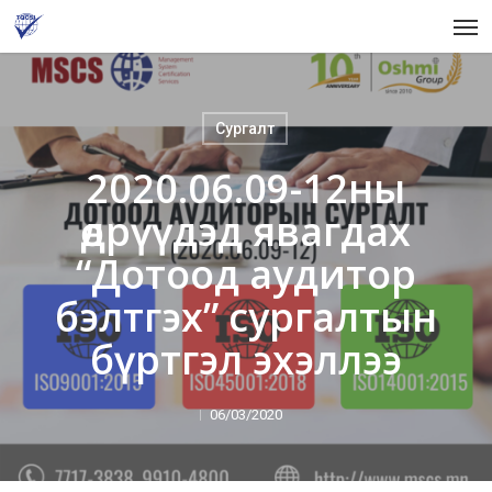
Skip
Men
to
main
content
Сургалт
2020.06.09-12ны
өдрүүдэд явагдах
“Дотоод аудитор
бэлтгэх” сургалтын
бүртгэл эхэллээ
06/03/2020