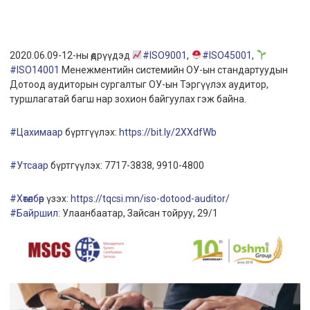
2020.06.09-12-ны өдрүүдэд
#
ISO9001
,
#
ISO45001
,
#
ISO14001
Менежментийн системийн ОУ-ын стандартуудын
Дотоод аудиторын сургалтыг ОУ-ын Тэргүүлэх аудитор,
туршлагатай багш нар зохион байгуулах гэж байна.
#
Цахимаар
бүртгүүлэх:
https://bit.ly/2XXdfWb
#
Утсаар
бүртгүүлэх: 7717-3838, 9910-4800
#
Хөтөлбөр
үзэх:
https://tqcsi.mn/iso-dotood-auditor/
#
Байршил
: Улаанбаатар, Зайсан тойруу, 29/1