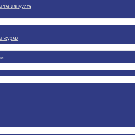
ы танилцуулга
ны журам
ем