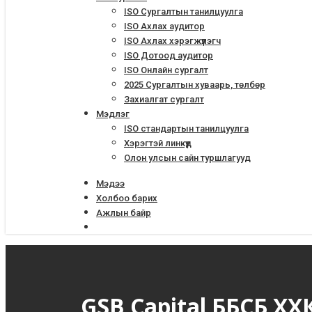
ISO Сургалтын танилцуулга
ISO Ахлах аудитор
ISO Ахлах хэрэгжүүлэгч
ISO Дотоод аудитор
ISO Онлайн сургалт
2025 Сургалтын хуваарь, төлбөр
Захиалгат сургалт
Мэдлэг
ISO стандартын танилцуулга
Хэрэгтэй линкүүд
Олон улсын сайн туршлагууд
Мэдээ
Холбоо барих
Ажлын байр
GSB Capital ББСБ Х