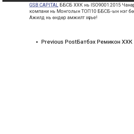
GSB CAPITAL
ББСБ ХХК нь ISO9001:2015 Чана
компани нь Монголын ТОП10 ББСБ-ын нэг бөг
Ажилд нь өндөр амжилт хүсье!
Previous Post
Батбэх Ремикон ХХК