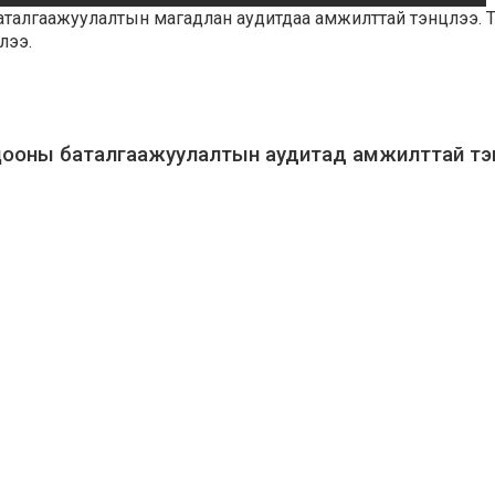
алгаажуулалтын магадлан аудитдаа амжилттай тэнцлээ. Т
лээ.
цооны баталгаажуулалтын аудитад амжилттай тэ