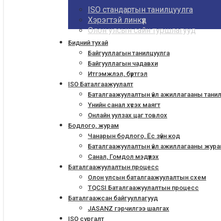
ISO стандартын танилцуулга
Хэрэгтэй линкүүд
Олон улсын сайн туршлагууд
Бидний тухай
Байгууллагын танилцуулга
Байгууллагын чадавхи
Итгэмжлэл, бүртгэл
ISO Баталгаажуулалт
Баталгаажуулалтын үйл ажиллагааны тани
Үнийн санал хүсэх маягт
Онлайн уулзах цаг товлох
Бодлого, журам
Чанарын бодлого, Ёс зүйн код
Баталгаажуулалтын үйл ажиллагааны жур
Санал, Гомдол мэдүүлэх
Баталгаажуулалтын процесс
Олон улсын баталгаажуулалтын схем
TQCSI Баталгаажуулалтын процесс
Баталгаажсан байгууллагууд
JASANZ гэрчилгээ шалгах
ISO сургалт