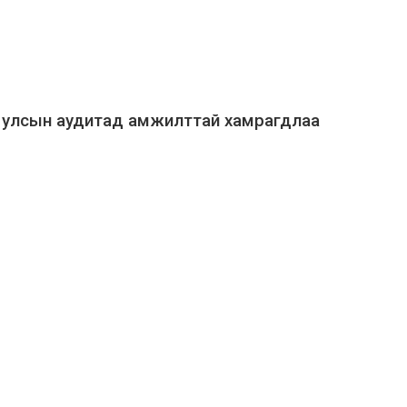
н улсын аудитад амжилттай хамрагдлаа