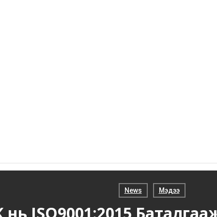
News
Мэдээ
ХК нь ISO9001:2015 Баталг