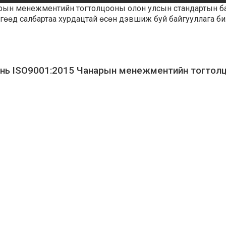
рын менежментийн тогтолцооны олон улсын стандартын бат
өөд салбартаа хурдацтай өсөн дэвшиж буй байгууллага би
 нь ISO9001:2015 Чанарын менежментийн тогтол