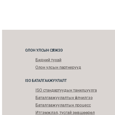
ОЛОН УЛСЫН СҮЛЖЭЭ
Бидний тухай
Олон улсын партнерууд
ISO БАТАЛГААЖУУЛАЛТ
ISO стандартуудын танилцуулга
Баталгаажуулалтын үйлчилгээ
Баталгаажуулалтын процесс
Итгэмжлэл, тусгай зөвшөөрөл