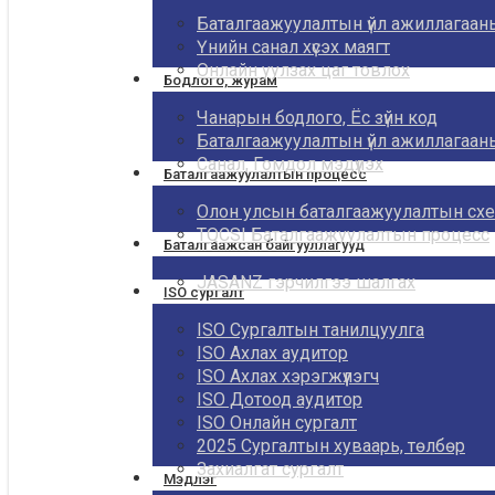
Баталгаажуулалтын үйл ажиллагаан
Үнийн санал хүсэх маягт
Онлайн уулзах цаг товлох
Бодлого, журам
Чанарын бодлого, Ёс зүйн код
Баталгаажуулалтын үйл ажиллагаа
Санал, Гомдол мэдүүлэх
Баталгаажуулалтын процесс
Олон улсын баталгаажуулалтын сх
TQCSI Баталгаажуулалтын процесс
Баталгаажсан байгууллагууд
JASANZ гэрчилгээ шалгах
ISO сургалт
ISO Сургалтын танилцуулга
ISO Ахлах аудитор
ISO Ахлах хэрэгжүүлэгч
ISO Дотоод аудитор
ISO Онлайн сургалт
2025 Сургалтын хуваарь, төлбөр
Захиалгат сургалт
Мэдлэг