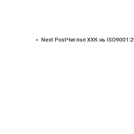
Next Post
Чиглэл ХХК нь ISO9001: