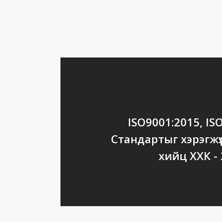
ISO9001:2015, IS
Стандартыг хэрэгжү
хийц ХХК -