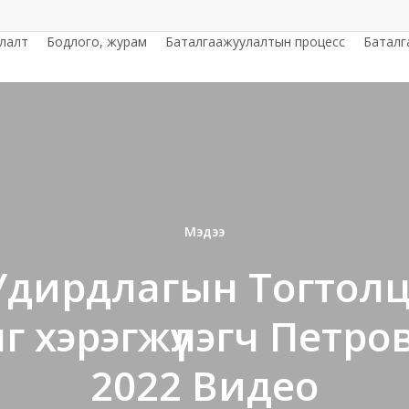
улалт
Бодлого, журам
Баталгаажуулалтын процесс
Баталг
Мэдээ
Удирдлагын Тогтол
 хэрэгжүүлэгч Петро
2022 Видео