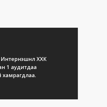
р Интернэшнл ХХК
ан 1 аудитдаа
 хамрагдлаа.