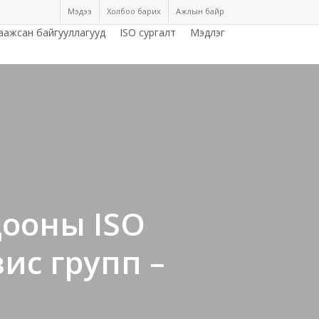
Мэдээ
Холбоо барих
Ажлын байр
аажсан байгууллагууд
ISO сургалт
Мэдлэг
цооны ISO
вис групп –