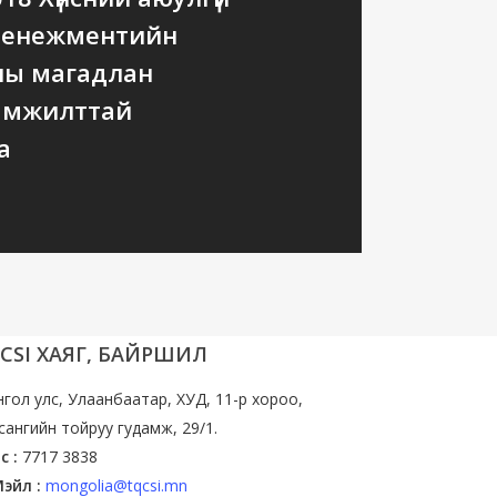
менежментийн
ны магадлан
амжилттай
а
CSI ХАЯГ, БАЙРШИЛ
гол улс, Улаанбаатар, ХУД, 11-р хороо,
сангийн тойруу гудамж, 29/1.
с :
7717 3838
эйл :
mongolia@tqcsi.mn