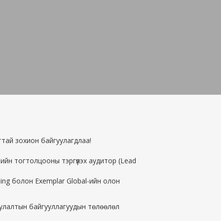
тай зохион байгуулагдлаа!
ийн тогтолцооны тэргүүлэх аудитор (Lead
ning болон Exemplar Global-ийн олон
уулалтын байгууллагуудын төлөөлөл