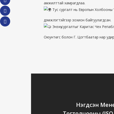
амжилттай хамрагдлаа.
Тус сургалт нь Европын Холбооны “S
дэмжлэгтэйгээр зохион байгуулагдсан.
Энэхүү сургалтыг Каритас Чех Репа
Оюунтөгс болон Г. Цогтбаатар нар удир
Нэгдсэн Ме
Тогтолцооны (ISO