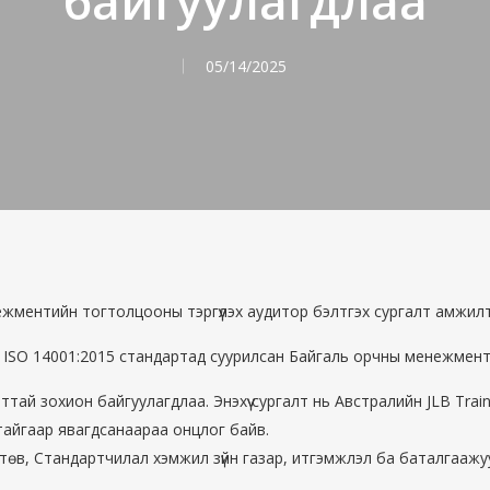
байгуулагдлаа
05/14/2025
жментийн тогтолцооны тэргүүлэх аудитор бэлтгэх сургалт амжилт
эд ISO 14001:2015 стандартад суурилсан Байгаль орчны менежмент
ттай зохион байгуулагдлаа. Энэхүү сургалт нь Австралийн JLB Trai
тайгаар явагдсанаараа онцлог байв.
төв, Стандартчилал хэмжил зүйн газар, итгэмжлэл ба баталгааж