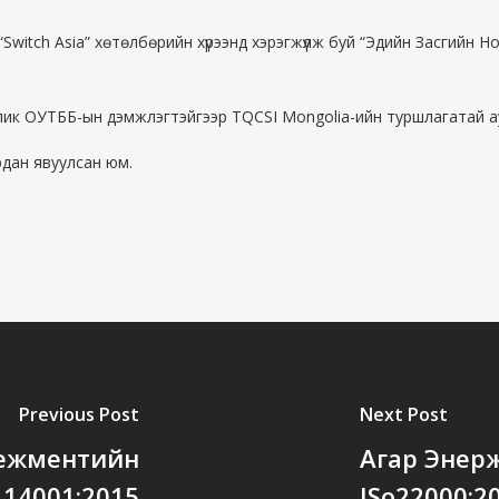
witch Asia” хөтөлбөрийн хүрээнд хэрэгжүүлж буй “Эдийн Засгийн 
блик ОУТББ-ын дэмжлэгтэйгээр TQCSI Mongolia-ийн туршлагатай ау
дан явуулсан юм.
Previous Post
Next Post
нежментийн
Агар Энер
 14001:2015
ISo22000:2