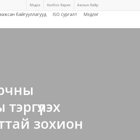
Мэдээ
Холбоо барих
Ажлын байр
аажсан байгууллагууд
ISO сургалт
Мэдлэг
орчны
эргүүлэх
ттай зохион