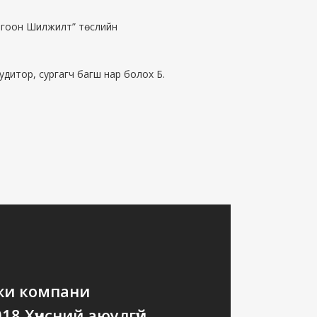
Ногоон Шилжилт” төслийн
дитор, сургагч багш нар болох Б.
жи компани
018 Хүнсний аюулгүй