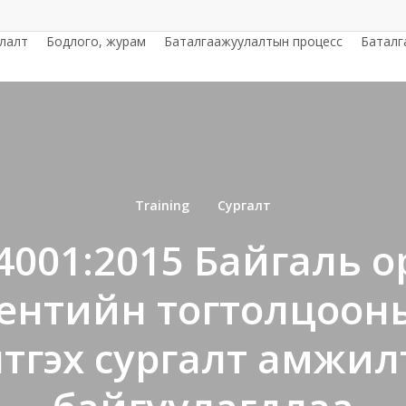
улалт
Бодлого, журам
Баталгаажуулалтын процесс
Баталг
Training
Сургалт
4001:2015 Байгаль 
нтийн тогтолцооны т
лтгэх сургалт амжил