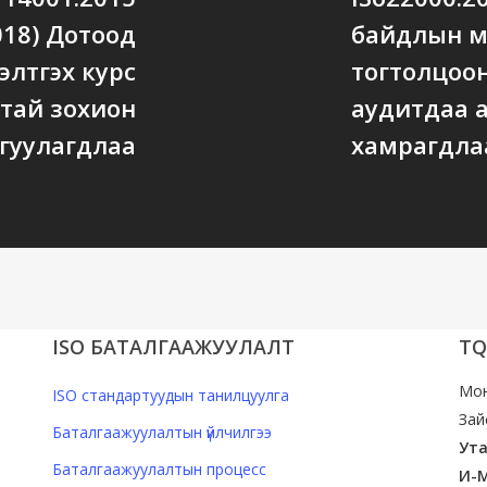
018) Дотоод
байдлын 
элтгэх курс
тогтолцоо
тай зохион
аудитдаа 
гуулагдлаа
хамрагдла
ISO БАТАЛГААЖУУЛАЛТ
TQ
Мон
ISO стандартуудын танилцуулга
Зай
Баталгаажуулалтын үйлчилгээ
Ута
Баталгаажуулалтын процесс
И-М