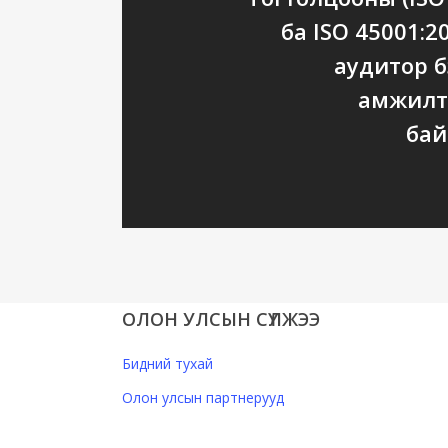
ба ISO 45001:2
аудитор б
амжилт
бай
ОЛОН УЛСЫН СҮЛЖЭЭ
Бидний тухай
Олон улсын партнерууд