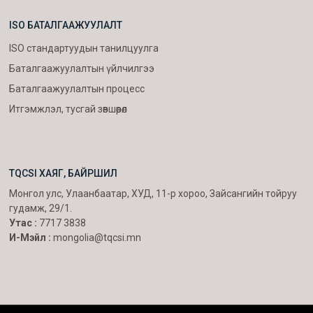
ISO БАТАЛГААЖУУЛАЛТ
ISO стандартуудын танилцуулга
Баталгаажуулалтын үйлчилгээ
Баталгаажуулалтын процесс
Итгэмжлэл, тусгай зөвшөөрөл
TQCSI ХАЯГ, БАЙРШИЛ
Монгол улс, Улаанбаатар, ХУД, 11-р хороо, Зайсангийн тойруу
гудамж, 29/1.
Утас :
7717 3838
И-Мэйл :
mongolia@tqcsi.mn