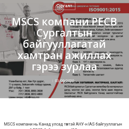
Сургалт
MSCS компани PECB
Сургалтын
байгууллагатай
хамтран ажиллах
гэрээ зурлаа
03/09/2020
MSCS компани нь Канад улсад төвтэй АНУ-н IAS байгууллагын