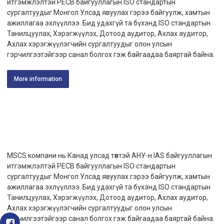
итгэмжлэлтэй PECB байгууллагын ISO стандартын
сургалтуудыг Монгол Улсад явуулах гэрээ байгуулж, хамтын
ажиллагаа эхлүүллээ. Бид удахгүй та бүхэнд ISO стандартын
Танилцуулах, Хэрэгжүүлэх, Дотоод аудитор, Ахлах аудитор,
Ахлах хэрэгжүүлэгчийн сургалтуудыг олон улсын
гэрчилгээтэйгээр санал болгох гэж байгаадаа баяртай байна.
More information
MSCS компани нь Канад улсад төвтэй АНУ-н IAS байгууллагын
итгэмжлэлтэй PECB байгууллагын ISO стандартын
сургалтуудыг Монгол Улсад явуулах гэрээ байгуулж, хамтын
ажиллагаа эхлүүллээ. Бид удахгүй та бүхэнд ISO стандартын
Танилцуулах, Хэрэгжүүлэх, Дотоод аудитор, Ахлах аудитор,
Ахлах хэрэгжүүлэгчийн сургалтуудыг олон улсын
гэрчилгээтэйгээр санал болгох гэж байгаадаа баяртай байна.