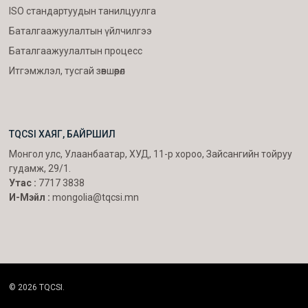
ISO стандартуудын танилцуулга
Баталгаажуулалтын үйлчилгээ
Баталгаажуулалтын процесс
Итгэмжлэл, тусгай зөвшөөрөл
TQCSI ХАЯГ, БАЙРШИЛ
Монгол улс, Улаанбаатар, ХУД, 11-р хороо, Зайсангийн тойруу
гудамж, 29/1.
Утас :
7717 3838
И-Мэйл :
mongolia@tqcsi.mn
© 2026 TQCSI.