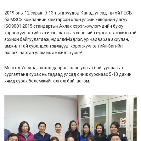
2019 оны 12 сарын 9-13-ны өдрүүдэд Канад улсад төвтэй PECB
ба MSCS компанийн хамтарсан олон улсын хөтөлбөрийн дагуу
ISO9001:2015 стандартын Ахлах хэрэгжүүлэгчдийн буюу
хэрэгжүүлэлтийн ахисан шатны 5 хоногийн сургалт амжилттай
зохион байгуулагдаж, өндөрлөлөө. Мэдлэг, ур чадвараа ахиулан,
амжилттай суралцсан зөвлөхүүд, хэрэгжүүлэлтийн багийн
ахлагч нартаа улам их амжилт хүсье!
Монгол Улсдаа, эх хэл дээрээ, олон улсын байгууллагын
сургалтанд сурах нь гадаад улсад очиж сурснаас 5-10 дахин
хямд сурах боломжийг олгож байгаа юм.