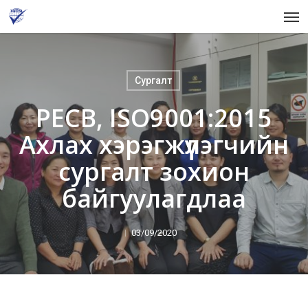
Skip
Men
to
main
content
Сургалт
PECB, ISO9001:2015
Ахлах хэрэгжүүлэгчийн
сургалт зохион
байгуулагдлаа
03/09/2020