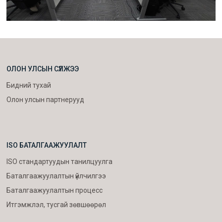
ОЛОН УЛСЫН СҮЛЖЭЭ
Бидний тухай
Олон улсын партнерууд
ISO БАТАЛГААЖУУЛАЛТ
ISO стандартуудын танилцуулга
Баталгаажуулалтын үйлчилгээ
Баталгаажуулалтын процесс
Итгэмжлэл, тусгай зөвшөөрөл