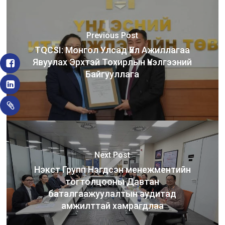
Previous Post
TQCSI: Монгол Улсад Үйл Ажиллагаа
Явуулах Эрхтэй Тохирлын Үнэлгээний
Байгууллага
Next Post
Нэкст Групп Нэгдсэн менежментийн
тогтолцооны Давтан
баталгаажуулалтын аудитад
амжилттай хамрагдлаа