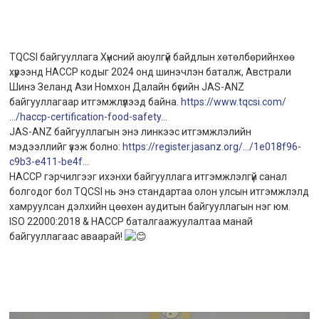
TQCSI байгууллага Хүнсний аюулгүй байдлын хөтөлбөрийнхөө
хүрээнд НАССР кодыг 2024 онд шинэчлэн баталж, Австрали
Шинэ Зеланд Ази Номхон Далайн бүсийн JAS-ANZ
байгууллагаар итгэмжлүүлээд байна.
https://www.tqcsi.com/
…/haccp-certification-food-safety…
JAS-ANZ байгууллагын энэ линкээс итгэмжлэлийн
мэдээллийг үзэж болно:
https://register.jasanz.org/…/1e018f96-
c9b3-e411-be4f…
HACCP гэрчилгээг ихэнхи байгууллага итгэмжлэлгүй санал
болгодог бол TQCSI нь энэ стандартаа олон улсын итгэмжлэлд
хамруулсан дэлхийн цөөхөн аудитын байгууллагын нэг юм.
ISO 22000:2018 & HACCP баталгаажуулалтаа манай
байгууллагаас аваарай!