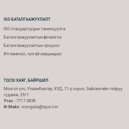
ISO БАТАЛГААЖУУЛАЛТ
ISO стандартуудын танилцуулга
Баталгаажуулалтын үйлчилгээ
Баталгаажуулалтын процесс
Итгэмжлэл, тусгай зөвшөөрөл
TQCSI ХАЯГ, БАЙРШИЛ
Монгол улс, Улаанбаатар, ХУД, 11-р хороо, Зайсангийн тойруу
гудамж, 29/1.
Утас :
7717 3838
И-Мэйл :
mongolia@tqcsi.mn