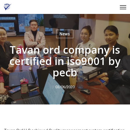
Skip
Men
to
main
content
News
Tavan ord company is
certified in iso9001 by
pecb
03/06/2020