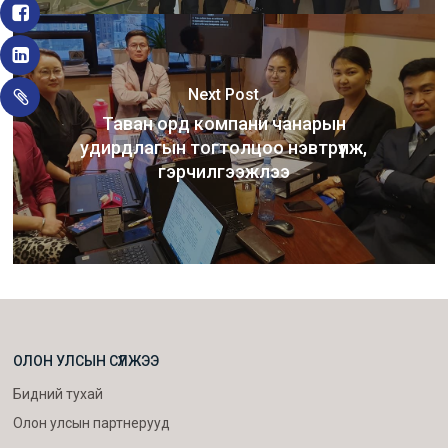
Next Post
Таван орд компани чанарын
удирдлагын тогтолцоо нэвтрүүлж,
гэрчилгээжлээ
ОЛОН УЛСЫН СҮЛЖЭЭ
Бидний тухай
Олон улсын партнерууд