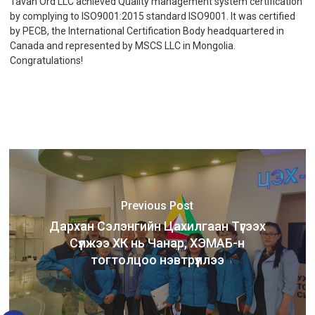
Tavan Ord LLC achieved Quality management system certification
by complying to ISO9001:2015 standard ISO9001. It was certified
by PECB, the International Certification Body headquartered in
Canada and represented by MSCS LLC in Mongolia.
Congratulations!
Previous Post
Дархан Сэлэнгийн Цахилгаан Түгээх
Сүлжээ ХК нь Чанар, ХЭМАБ-н
тогтолцоо нэвтрүүллээ