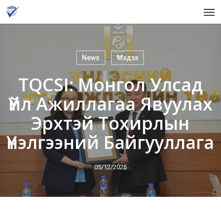
Skip
Men
to
main
content
News
Мэдээ
TQCSI: Монгол Улсад
Үйл Ажиллагаа Явуулах
Эрхтэй Тохирлын
Үнэлгээний Байгууллага
05/12/2025