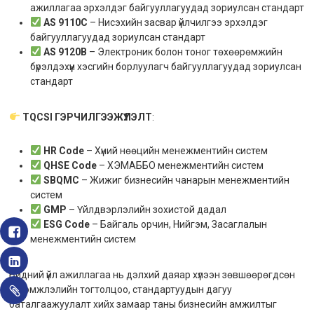
ажиллагаа эрхэлдэг байгууллагуудад зориулсан стандарт
AS 9110C
– Нисэхийн засвар үйлчилгээ эрхэлдэг
байгууллагуудад зориулсан стандарт
AS 9120B
– Электроник болон тоног төхөөрөмжийн
бүрэлдэхүүн хэсгийн борлуулагч байгууллагуудад зориулсан
стандарт
TQCSI ГЭРЧИЛГЭЭЖҮҮЛЭЛТ
:
HR Code
– Хүний нөөцийн менежментийн систем
QHSE Code
– ХЭМАББО менежментийн систем
SBQMC
– Жижиг бизнесийн чанарын менежментийн
систем
GMP
– Үйлдвэрлэлийн зохистой дадал
ESG Code
– Байгаль орчин, Нийгэм, Засаглалын
менежментийн систем
Бидний үйл ажиллагаа нь дэлхий даяар хүлээн зөвшөөрөгдсөн
итгэмжлэлийн тогтолцоо, стандартуудын дагуу
баталгаажуулалт хийх замаар таны бизнесийн амжилтыг