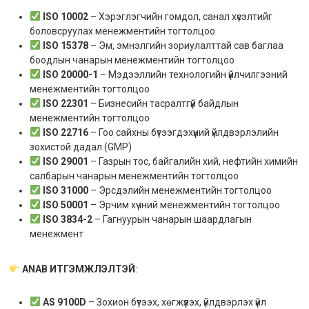
ISO 10002
– Хэрэглэгчийн гомдол, санал хүсэлтийг
боловсруулах менежментийн тогтолцоо
ISO 15378
– Эм, эмнэлгийн зориулалттай сав баглаа
боодлын чанарын менежментийн тогтолцоо
ISO 20000-1
– Мэдээллийн технологийн үйлчилгээний
менежментийн тогтолцоо
ISO 22301
– Бизнесийн тасралтгүй байдлын
менежментийн тогтолцоо
ISO 22716
– Гоо сайхны бүтээгдэхүүний үйлдвэрлэлийн
зохистой дадал (GMP)
ISO 29001
– Газрын тос, байгалийн хий, нефтийн химийн
салбарын чанарын менежментийн тогтолцоо
ISO 31000
– Эрсдэлийн менежментийн тогтолцоо
ISO 50001
– Эрчим хүчний менежментийн тогтолцоо
ISO 3834-2
– Гагнуурын чанарын шаардлагын
менежмент
ANAB ИТГЭМЖЛЭЛТЭЙ
:
AS 9100D
– Зохион бүтээх, хөгжүүлэх, үйлдвэрлэх үйл