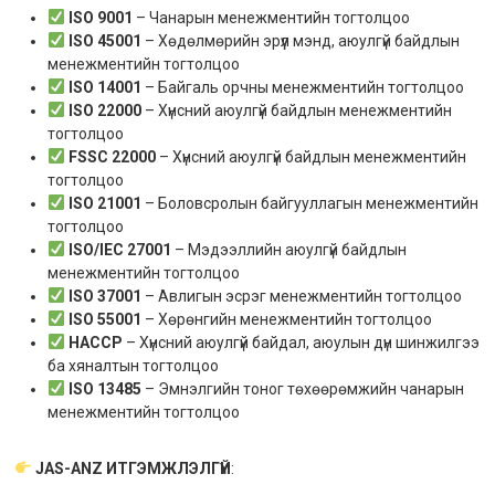
ISO 9001
– Чанарын менежментийн тогтолцоо
ISO 45001
– Хөдөлмөрийн эрүүл мэнд, аюулгүй байдлын
менежментийн тогтолцоо
ISO 14001
– Байгаль орчны менежментийн тогтолцоо
ISO 22000
– Хүнсний аюулгүй байдлын менежментийн
тогтолцоо
FSSC 22000
– Хүнсний аюулгүй байдлын менежментийн
тогтолцоо
ISO 21001
– Боловсролын байгууллагын менежментийн
тогтолцоо
ISO/IEC 27001
– Мэдээллийн аюулгүй байдлын
менежментийн тогтолцоо
ISO 37001
– Авлигын эсрэг менежментийн тогтолцоо
ISO 55001
– Хөрөнгийн менежментийн тогтолцоо
HACCP
– Хүнсний аюулгүй байдал, аюулын дүн шинжилгээ
ба хяналтын тогтолцоо
ISO 13485
– Эмнэлгийн тоног төхөөрөмжийн чанарын
менежментийн тогтолцоо
JAS-ANZ ИТГЭМЖЛЭЛГҮЙ
: