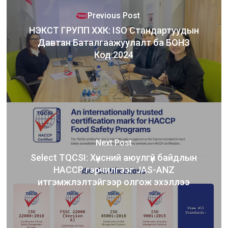
Previous Post
НЭКСТ ГРУПП ХХК: ISO Стандартуудын
Давтан Баталгаажуулалт ба БОНЗ
Код:2024
Next Post
Select TQCSI: Хүнсний аюулгүй байдлын
HACCP гэрчилгээг JAS-ANZ
итгэмжлэлтэйгээр олгож эхэллээ