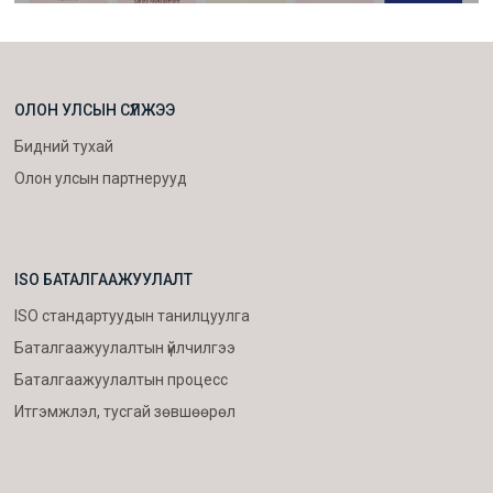
ОЛОН УЛСЫН СҮЛЖЭЭ
Бидний тухай
Олон улсын партнерууд
ISO БАТАЛГААЖУУЛАЛТ
ISO стандартуудын танилцуулга
Баталгаажуулалтын үйлчилгээ
Баталгаажуулалтын процесс
Итгэмжлэл, тусгай зөвшөөрөл