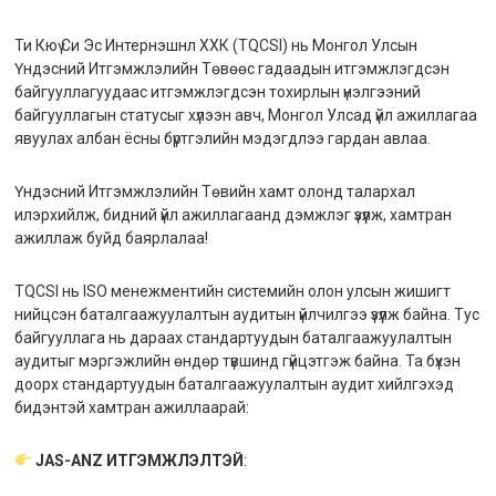
Ти Кюү Си Эс Интернэшнл ХХК (TQCSI) нь Монгол Улсын
Үндэсний Итгэмжлэлийн Төвөөс гадаадын итгэмжлэгдсэн
байгууллагуудаас итгэмжлэгдсэн тохирлын үнэлгээний
байгууллагын статусыг хүлээн авч, Монгол Улсад үйл ажиллагаа
явуулах албан ёсны бүртгэлийн мэдэгдлээ гардан авлаа.
Үндэсний Итгэмжлэлийн Төвийн хамт олонд талархал
илэрхийлж, бидний үйл ажиллагаанд дэмжлэг үзүүлж, хамтран
ажиллаж буйд баярлалаа!
TQCSI нь ISO менежментийн системийн олон улсын жишигт
нийцсэн баталгаажуулалтын аудитын үйлчилгээ үзүүлж байна. Тус
байгууллага нь дараах стандартуудын баталгаажуулалтын
аудитыг мэргэжлийн өндөр түвшинд гүйцэтгэж байна. Та бүхэн
доорх стандартуудын баталгаажуулалтын аудит хийлгэхэд
бидэнтэй хамтран ажиллаарай:
JAS-ANZ ИТГЭМЖЛЭЛТЭЙ
: