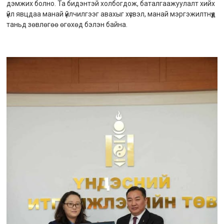
дэмжих болно. Та бидэнтэй холбогдож, баталгаажуулалт хийх
үйл явцдаа манай үйлчилгээг авахыг хүсвэл, манай мэргэжилтнүүд
таньд зөвлөгөө өгөхөд бэлэн байна.