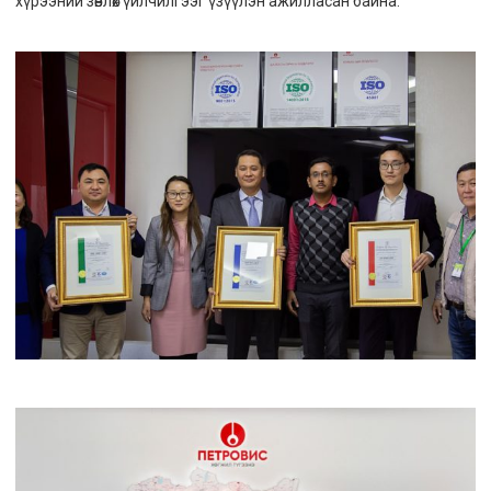
хүрээний зөвлөх үйлчилгээг үзүүлэн ажилласан байна.