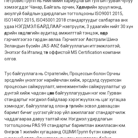
Петровис Групп нь Нийгмийн хариуцлагын тулгын гурван чулуу
хэмээгддэг Чанар, Байгаль орчин, Хөдөлмөрийн эрүүл мэнд,
аюулгүй байдлын удирдлагын тогтолцооны ISO9001:2015,
ISO14001:2015, ISO45001:2018 стандартуудыг салбартаа анх
удаа НЭГДМЭЛ БАЙДЛААР нэвтрүүлж, 3 удаагийн нийт 30 хүн
өдрийн хөндлөнгийн аудитад амжилттай тэнцэж, өнөөдөр
гэрчилгээгээ гардан авлаа. Гэрчилгээг Австрали Шинэ
Зеландын бүсийн JAS-ANZ байгууллагын итгэмжлэлтэй,
Энэтхэг ба Италид төв оффистой MS Certification компани
олгов.
Тус байгууллага нь Стратегийн, Процессын болон Орчны
эрсдлийн үнэлгээг нарийвчлан хийж, эрсдэлд суурилсан
процессын сайжруулалт, менежментийн сайжруулалтыг үр
дүнтэй хийж чадсан цөөхөн байгууллагуудын нэг юм. Гурван
стандартыг нэгдмэл байдлаар хэрэгжүүлэх нь цаг хугацаа
хэмнэдэг, байгууллагад олон өөр төрлийн эсвэл давхацсан
баримт бичиг үүсгэхгүйгээр үйл ажиллагааг стандартчилж
чаддагаараа давуу талтай юм. Нэгдмэл удирдлагын
тогтолцооны PAS:99 стандартыг баримтлан ажилласан юм.
Өнгөрсөн 1 жилийн хугацаанд ОШМИ Групп бүтэн хамрах