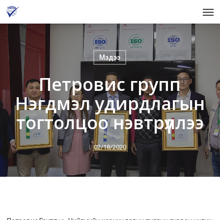
Skip
Men
to
main
content
Мэдээ
Петровис групп
Нэгдмэл удирдлагын
тогтолцоо нэвтрүүллээ
02/18/2020