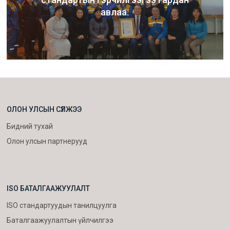
авлаа.
ОЛОН УЛСЫН СҮЛЖЭЭ
Бидний тухай
Олон улсын партнерууд
ISO БАТАЛГААЖУУЛАЛТ
ISO стандартуудын танилцуулга
Баталгаажуулалтын үйлчилгээ